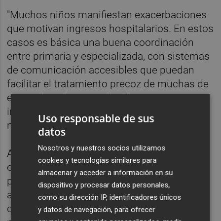
"Muchos niños manifiestan exacerbaciones
que motivan ingresos hospitalarios. En estos
casos es básica una buena coordinación
entre primaria y especializada, con sistemas
de comunicación accesibles que puedan
facilitar el tratamiento precoz de muchas de
estas situaciones y evitar ingresos
innecesarios y perjudiciales para estos
Uso responsable de sus
niños", ha matizado.
datos
Nosotros y nuestros socios utilizamos
Asimismo, ha sugerido que, al tratarse de
cookies y tecnologías similares para
enfermedades poco frecuentes, "no es
almacenar y acceder a información en su
práctico ni rentable" que cada paciente sea
dispositivo y procesar datos personales,
atendido en su hospital de referencia, por lo
como su dirección IP, identificadores únicos
que es importante que existan unidades
y datos de navegación, para ofrecer