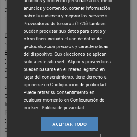
multidisciplinares en algunos centros que
anuncios y contenido personalizados, medir
anuncios y contenido, obtener información
atiendan a estos enfermos, sean de la
sobre la audiencia y mejorar los servicios.
comunidad autónoma que sean.
Proveedores de terceros (1725)
también
pueden procesar sus datos para estos y
Dicho esto, la experta ha subrayado la labor
otros fines, incluido el uso de datos de
realizada por el Centro de Investigación
geolocalización precisos y características
Biomédica en Red de Enfermedades Raras
del dispositivo. Sus elecciones se aplican
(CIBERER), que favorece la cooperación
solo a este sitio web. Algunos proveedores
entre grupos de investigación sobre
pueden basarse en el interés legítimo en
lugar del consentimiento; tiene derecho a
aspectos genéticos, moleculares,
oponerse en
Configuración de publicidad
.
bioquímicos y celulares de las
Puede retirar su consentimiento en
enfermedades raras; así como el trabajo del
cualquier momento en
Configuración de
Instituto de Investigación de Enfermedades
cookies
.
Política de privacidad
Raras, perteneciente al Instituto de Salud
Carlos III y que cuenta con la colaboración
ACEPTAR TODO
del Ministerio de Sanidad, Servicios Sociales