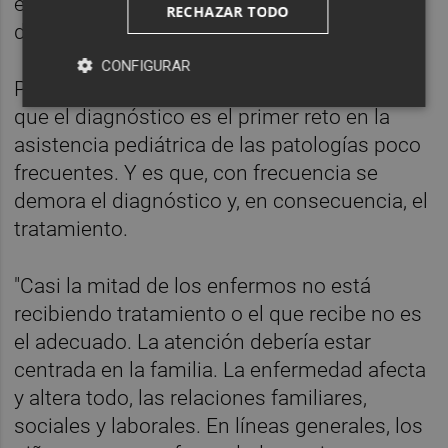
e Igualdad en el desarrollo de la Estrategia
RECHAZAR TODO
de Enfermedades Raras.
CONFIGURAR
Por otra parte, la doctora ha informado de
que el diagnóstico es el primer reto en la
asistencia pediátrica de las patologías poco
frecuentes. Y es que, con frecuencia se
demora el diagnóstico y, en consecuencia, el
tratamiento.
"Casi la mitad de los enfermos no está
recibiendo tratamiento o el que recibe no es
el adecuado. La atención debería estar
centrada en la familia. La enfermedad afecta
y altera todo, las relaciones familiares,
sociales y laborales. En líneas generales, los