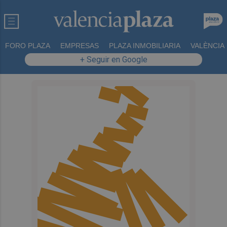
FORO PLAZA
EMPRESAS
PLAZA INMOBILIARIA
VALÈNCIA
+ Seguir en Google