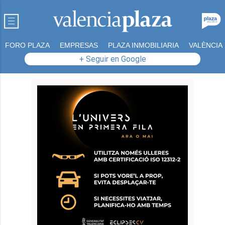
FORO PLAZA
EMPRESAS
PLAZA INMOBILIARIA
VALÈNCIA
+ Seguir en Google