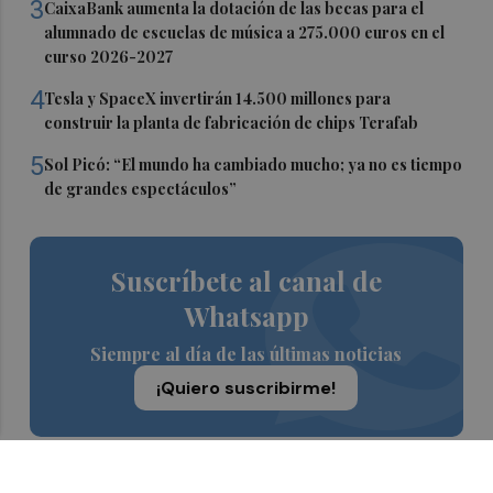
3
CaixaBank aumenta la dotación de las becas para el
alumnado de escuelas de música a 275.000 euros en el
curso 2026-2027
4
Tesla y SpaceX invertirán 14.500 millones para
construir la planta de fabricación de chips Terafab
5
Sol Picó: “El mundo ha cambiado mucho; ya no es tiempo
de grandes espectáculos”
Suscríbete al canal de
Whatsapp
Siempre al día de las últimas noticias
¡Quiero suscribirme!