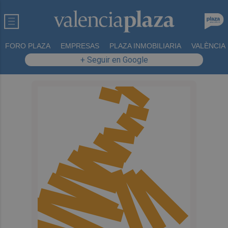
FORO PLAZA
EMPRESAS
PLAZA INMOBILIARIA
VALÈNCIA
+ Seguir en Google