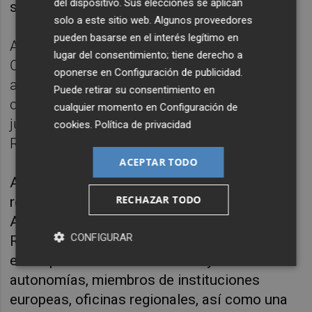
del dispositivo. Sus elecciones se aplican
sostenible o la biomedicina”.
solo a este sitio web. Algunos proveedores
pueden basarse en el interés legítimo en
Asimismo, Mazón ha remarcado que la
lugar del consentimiento; tiene derecho a
Comunitat apuesta por la agricultura y el
oponerse en
Configuración de publicidad
.
agua, sostén de la industria agroalimentaria,
Puede retirar su consentimiento en
como destaca en el Dictamen que este
cualquier momento en
Configuración de
jueves defenderá ante el Comité de las
cookies
.
Política de privacidad
Regiones.
ACEPTAR TODO
Al acto han asistido, además del embajador
RECHAZAR TODO
representante de España ante la UE, Marcos
Alonso, y el embajador de España ante el
CONFIGURAR
Reino de Bélgica,
Alberto Antón
,
eurodiputados de la Comunitat y de otras
autonomías, miembros de instituciones
europeas, oficinas regionales, así como una