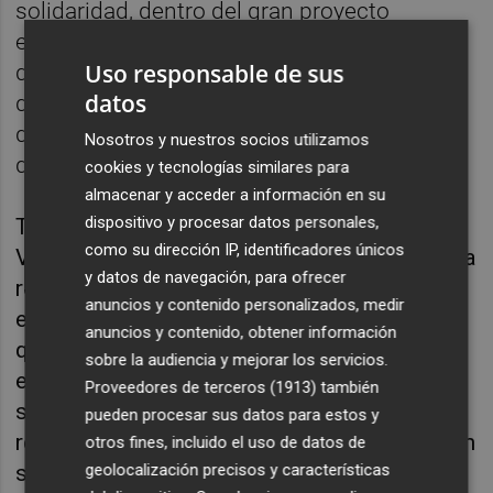
solidaridad, dentro del gran proyecto
europeo, construida “a partir de la búsqueda
Uso responsable de sus
de puntos de unión entre realidades
datos
diversas”, conexiones que “siempre -ha
dicho- nos hacen más fuertes y nunca
Nosotros y nuestros socios utilizamos
debilitan”.
cookies y tecnologías similares para
almacenar y acceder a información en su
dispositivo y procesar datos personales,
También ha subrayado que la Comunitat
como su dirección IP, identificadores únicos
Valenciana se presenta en Bruselas como una
y datos de navegación, para ofrecer
región de Europa como espacio político que
anuncios y contenido personalizados, medir
es líder en logística y distribución comercial,
anuncios y contenido, obtener información
que tiene una aproximación “moderna y
sobre la audiencia y mejorar los servicios.
equilibrada” del turismo, que “quiere y puede”
Proveedores de terceros (1913)
también
ser líder en energías renovables y que “no
pueden procesar sus datos para estos y
renuncia a ocupar un espacio de referencia en
otros fines, incluido el uso de datos de
sectores como la automoción, el transporte
geolocalización precisos y características