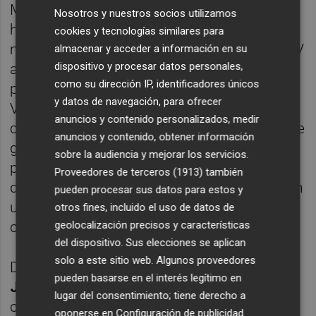
Muñoz, que lucía una pegatina en favor de la
Nosotros y nuestros socios utilizamos
huelga, ha comenzado su intervención
cookies y tecnologías similares para
mostrando el apoyo "incondicional" del PSPV
almacenar y acceder a información en su
dispositivo y procesar datos personales,
al paro que hoy se sigue por "la educación
como su dirección IP, identificadores únicos
pública y de calidad en la Comunitat
y datos de navegación, para ofrecer
Valenciana", así como su "rotundo apoyo"
anuncios y contenido personalizados, medir
contra los insultos vertidos por los socios de
anuncios y contenido, obtener información
gobierno de Mazón, "acusando a los
sobre la audiencia y mejorar los servicios.
profesores de la escuela pública de vagos y
Proveedores de terceros (1913)
también
de estómagos agradecidos" y ha insistido en
pueden procesar sus datos para estos y
una defensa de la educación pública y de
otros fines, incluido el uso de datos de
geolocalización precisos y características
calidad.
del dispositivo. Sus elecciones se aplican
solo a este sitio web. Algunos proveedores
Del mismo modo, el síndic de Compromís,
pueden basarse en el interés legítimo en
Joan Baldoví
, --cuyo grupo ha colgado
lugar del consentimiento; tiene derecho a
carteles de apoyo a la huelga en sus
oponerse en
Configuración de publicidad
.