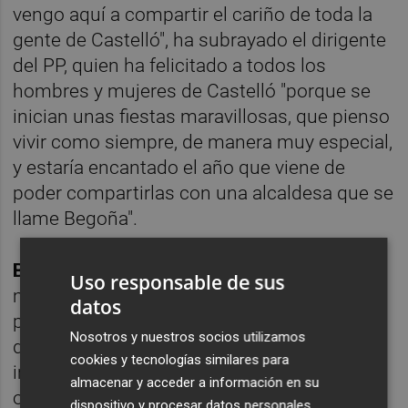
vengo aquí a compartir el cariño de toda la
gente de Castelló", ha subrayado el dirigente
del PP, quien ha felicitado a todos los
hombres y mujeres de Castelló "porque se
inician unas fiestas maravillosas, que pienso
vivir como siempre, de manera muy especial,
y estaría encantado el año que viene de
poder compartirlas con una alcaldesa que se
llame Begoña".
Begoña Carrasco
, por su lado, que se ha
Uso responsable de sus
mostrado convencida de que Mazón será el
datos
próximo presidente de la Generalitat, ha
Nosotros y nuestros socios utilizamos
destacado que hoy es un día "muy
cookies y tecnologías similares para
importante" para los castellonenses, "de
almacenar y acceder a información en su
orgullo y genealogía, de tradición, de fiesta,
dispositivo y procesar datos personales,