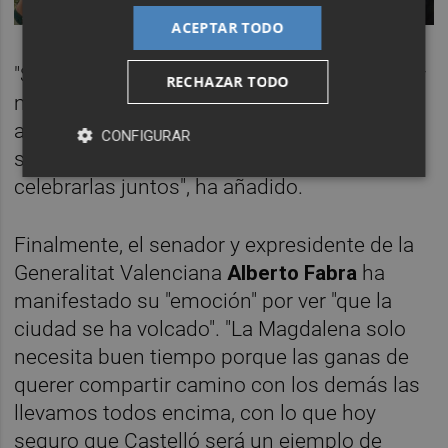
ACEPTAR TODO
"Será una jornada inmensa, intensa, festiva y
RECHAZAR TODO
multitudinaria porque los castellonenses
ayer demostraron que quieren a su ciudad, a
CONFIGURAR
sus fiestas y que tenían muchas ganas de
celebrarlas juntos", ha añadido.
Finalmente, el senador y expresidente de la
Generalitat Valenciana
Alberto Fabra
ha
manifestado su "emoción" por ver "que la
ciudad se ha volcado". "La Magdalena solo
necesita buen tiempo porque las ganas de
querer compartir camino con los demás las
llevamos todos encima, con lo que hoy
seguro que Castelló será un ejemplo de