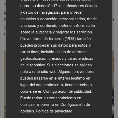
que llevábamos mucho tiempo esperando
como su dirección IP, identificadores únicos
porque entre la pandemia y la
y datos de navegación, para ofrecer
desorganización y la lluvia del año pasado no
anuncios y contenido personalizados, medir
anuncios y contenido, obtener información
pudimos celebrarlo ni disfrutarlo como nos
sobre la audiencia y mejorar los servicios.
merecemos".
Proveedores de terceros (1913)
también
pueden procesar sus datos para estos y
otros fines, incluido el uso de datos de
geolocalización precisos y características
del dispositivo. Sus elecciones se aplican
solo a este sitio web. Algunos proveedores
pueden basarse en el interés legítimo en
lugar del consentimiento; tiene derecho a
oponerse en
Configuración de publicidad
.
Puede retirar su consentimiento en
cualquier momento en
Configuración de
cookies
.
Política de privacidad