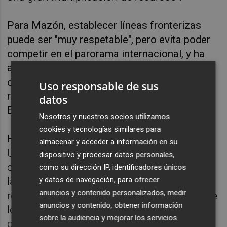
Para Mazón, establecer líneas fronterizas
puede ser "muy respetable", pero evita poder
competir en el parorama internacional, y ha
abogado por "trabajar con enorme ambición,
con enorme generosidad para poder ser una
Uso responsable de sus
referencia en formación sanitaria de toda
datos
Europa".
Nosotros y nuestros socios utilizamos
cookies y tecnologías similares para
Ha asegurado que la rectora de la
almacenar y acceder a información en su
Universidad de Alicante, Amparo Navarro,
dispositivo y procesar datos personales,
conoce desde hace tiempo la propuesta de
como su dirección IP, identificadores únicos
y datos de navegación, para ofrecer
la Generalitat y su "capacidad de sumar,
anuncios y contenido personalizados, medir
respetando al máximo tanto los derechos de
anuncios y contenido, obtener información
los alumnos" que, según ha insistido, "van a
sobre la audiencia y mejorar los servicios.
quedar perfectamente salvaguardados, diga