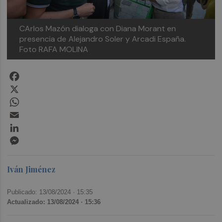
CArlos Mazón dialoga con Diana Morant en
presencia de Alejandro Soler y Arcadi España.
Foto RAFA MOLINA
Facebook
X
WhatsApp
Email
LinkedIn
Messenger
Iván Jiménez
Publicado: 13/08/2024 ·
15:35
Actualizado: 13/08/2024 · 15:36