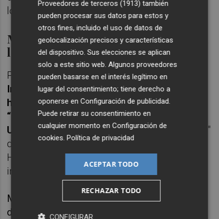
Proveedores de terceros (1913)
también
lo que diga la resolución judicial".
pueden procesar sus datos para estos y
otros fines, incluido el uso de datos de
Morant sostiene que es un ataque a
geolocalización precisos y características
la autonomía universitaria
del dispositivo. Sus elecciones se aplican
solo a este sitio web. Algunos proveedores
Por su parte,
la ministra de Ciencia,
pueden basarse en el interés legítimo en
Innovación y Universidades, Diana Morant,
lugar del consentimiento; tiene derecho a
ha acusado este martes al Consell de
oponerse en
Configuración de publicidad
.
Puede retirar su consentimiento en
“atacar" la autonomía universitaria de la
cualquier momento en
Configuración de
Universidad de Alicante (UA),
tras "allanarse"
cookies
.
Política de privacidad
del proceso judicial que inició la Miguel
Hernández (UMH) de Elche por la
ACEPTAR TODO
impartición del grado de Medicina en la UA.
RECHAZAR TODO
Morant ha considerado este martes, en
declaraciones a los periodistas durante su
CONFIGURAR