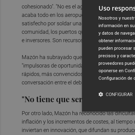
cohesionado". "No es el agua para nuestros agric
Uso respons
acaba todo en los aeropuertos para los operadore
Nosotros y nuestr
satisfecho por soldar una deuda o por cerrar un 
información en su 
comunidad, los puertos que nos conectarán con
y datos de navega
e inversores. Son recursos para la educación, par
obtener informació
pueden procesar su
precisos y caracte
Mazón ha subrayado que se necesita a todas la
proveedores pueden
"impulsoras de oportunidades" ante las "la tasa
oponerse en
Confi
rápidos, más convencidos". Además, ha puesto el 
Configuración de 
conversación entre el debate público y la acció
CONFIGURAR
"No tiene que ser más difícil ca
Por otro lado, Mazón ha reconocido las dificult
inflación y los incrementos de costes, al tiempo 
inviertan en innovación, que difundan su produ