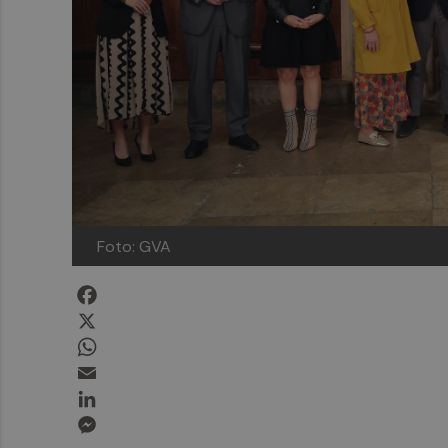
Foto: GVA
Facebook
X
WhatsApp
Email
LinkedIn
Messenger