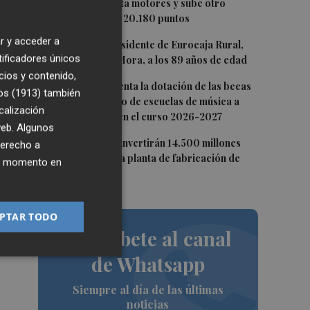
2
El Ibex 35 aprieta motores y sube otro
0,62%, hasta los 20.180 puntos
r y acceder a
3
Fallece el expresidente de Eurocaja Rural,
tificadores únicos
Andrés Gómez Mora, a los 89 años de edad
as
cios y contenido,
4
CaixaBank aumenta la dotación de las becas
to.
os (1913)
también
para el alumnado de escuelas de música a
calización
275.000 euros en el curso 2026-2027
 web. Algunos
5
Tesla y SpaceX invertirán 14.500 millones
derecho a
ás
para construir la planta de fabricación de
ier momento en
chips Terafab
PTAR TODO
Suscríbete al canal
de Whatsapp
Siempre al día de las últimas
noticias