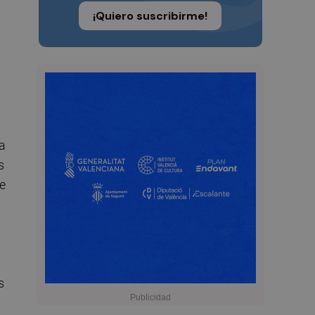
¡Quiero suscribirme!
 a
s
de
s