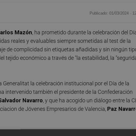
Publicado: 01/03/2024 ·
1
arlos Mazón
, ha prometido durante la celebración del Dí
as reales y evaluables siempre sometidas al test de la
je de complicidad sin etiquetas añadidas y sin ningún tip
o del tejido económico a través de "la estabilidad, la "seguri
Generalitat la celebración institucional por el Día de la
a intervenido también el presidente de la Confederación
Salvador Navarro
, y que ha acogido un diálogo entre la 
sociacion de Jóvenes Empresarios de Valencia,
Paz Navarr
una alianza para defender el futuro como territorio