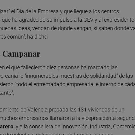
ar" el Día de la Empresa y que llegue a los centros
 que ha agradecido su impulso a la CEV y al expresidente
s buenas ideas, vengan de donde vengan, si saben donde v
erés común", ha dicho.
de Campanar
 en el que fallecieron diez personas ha marcado las
"cercanía" e "innumerables muestras de solidaridad" de las
ieron "todo el entremadado empresarial e interno de cad
tante".
tamiento de València prepaba las 131 viviendas de un
s, muchos empresarios llamaron a la vicepresidenta segun
arero
, y a la consellera de Innovación, Industria, Comerci
os de peluche o colchones a las familias, con una