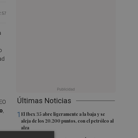
2:57
a
o
dad
Últimas Noticias
CEO
o
,
1
El Ibex 35 abre ligeramente a la baja y se
aleja de los 20.200 puntos, con el petróleo al
alza