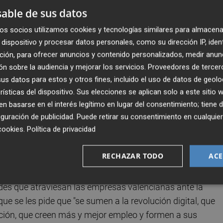
ultores, ni los puertos para nuestros exportadores, ni se
able de sus datos
s turísticos, ni es la financiación un asunto que quede
os socios utilizamos cookies y tecnologías similares para almacena
debate. Es el agua que necesita el futuro de nuestra
dispositivo y procesar datos personales, como su dirección IP, iden
 más mercados y los aeropuertos que traerán más turist
ción, para ofrecer anuncios y contenido personalizados, medir anun
a la sanidad, para la política y la dependencia", ha expues
n sobre la audiencia y mejorar los servicios.
Proveedores de tercer
s datos para estos y otros fines, incluido el uso de datos de geolo
rísticas del dispositivo. Sus elecciones se aplican solo a este sitio
s empresas como "motor de transformación de país" e
 basarse en el interés legítimo en lugar del consentimiento; tiene 
 de exigencias que plantea la necesidad de ser mejores, m
guración de publicidad
. Puede retirar su consentimiento en cualqu
valor la CEV como "referencia estable" para "equilibrar la
cookies
.
Política de privacidad
n económica".
RECHAZAR TODO
ACE
da día"
ades que atraviesan las empresas valencianas ante la
que se les pide que "se sumen a la revolución digital, que
cción, que creen más y mejor empleo y formen a sus