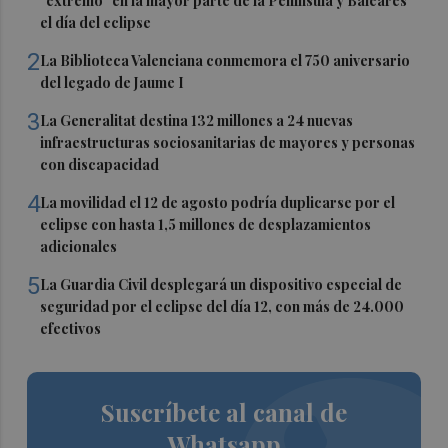
"extremo" en la mayor parte de la Península y Baleares
el día del eclipse
2
La Biblioteca Valenciana conmemora el 750 aniversario
del legado de Jaume I
3
La Generalitat destina 132 millones a 24 nuevas
infraestructuras sociosanitarias de mayores y personas
con discapacidad
4
La movilidad el 12 de agosto podría duplicarse por el
eclipse con hasta 1,5 millones de desplazamientos
adicionales
5
La Guardia Civil desplegará un dispositivo especial de
seguridad por el eclipse del día 12, con más de 24.000
efectivos
Suscríbete al canal de
Whatsapp