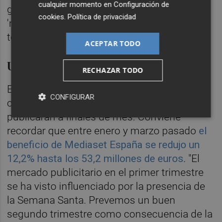
cualquier momento en
Configuración de
gigante bancario americano a rebajar a
cookies
.
Política de privacidad
'negativa' su perspectiva sobre las
televisiones europeas.
ACEPTAR TODO
Un buen segundo trimestre
RECHAZAR TODO
El mercado espera ahora conocer las
CONFIGURAR
cuentas del primer semestre del año, que se
publicarán a finales de mes. Conviene
recordar que entre enero y marzo pasado
el
beneficio de Mediaset España se redujo un
12,2% hasta los 53,2 millones de euros
. "El
mercado publicitario en el primer trimestre
se ha visto influenciado por la presencia de
la Semana Santa. Prevemos un buen
segundo trimestre como consecuencia de la