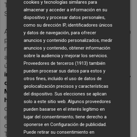
cookies y tecnologías similares para
Técnicas Reunidas (1.547 millones), DIA
almacenar y acceder a información en su
Supermercados (1.598) e Indra (1.811).
dispositivo y procesar datos personales,
como su dirección IP, identificadores únicos
A la eliminación de España en el Mundial y la
y datos de navegación, para ofrecer
presión bajista hay que sumar dos aspectos
anuncios y contenido personalizados, medir
más como son la ralentización publicitaria -
anuncios y contenido, obtener información
sobre la audiencia y mejorar los servicios.
algo que viene acusando el sector en los
Proveedores de terceros (1913)
también
últimos tiempos- y el
demoledor reciente
pueden procesar sus datos para estos y
informe de los analistas de Morgan Stanley,
otros fines, incluido el uso de datos de
que recortaron el precio objetivo de
geolocalización precisos y características
Mediaset España desde los 10,9 euros
del dispositivo. Sus elecciones se aplican
hasta los 6,3 euros
. El motivo no fue otro
solo a este sitio web. Algunos proveedores
que la creciente competencia a la que se
pueden basarse en el interés legítimo en
enfrenta actualmente el sector, tanto de los
lugar del consentimiento; tiene derecho a
oponerse en
Configuración de publicidad
.
canales de pago como a través de internet.
Puede retirar su consentimiento en
Tal motivo ha llevado a los expertos del