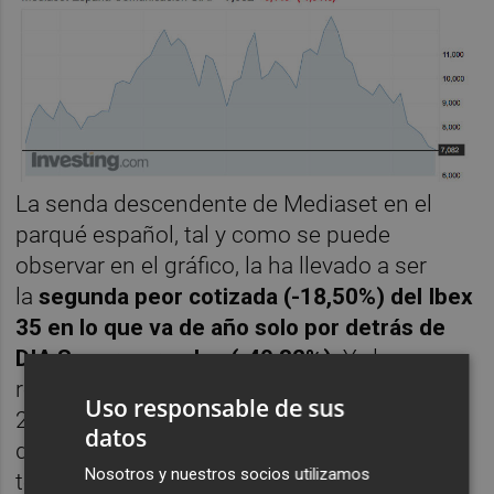
La senda descendente de Mediaset en el
parqué español, tal y como se puede
observar en el gráfico, la ha llevado a ser
la
segunda peor cotizada (-18,50%) del Ibex
35 en lo que va de año solo por detrás de
DIA Supermercados (-40,32%)
. Y, de paso, a
reducir su capitalización bursátil hasta los
Uso responsable de sus
2.318 millones de euros -tomando el cierre
datos
de ayer- en lo que es el cuarto más bajo de
Nosotros y nuestros socios utilizamos
todo el índice selectivo por detrás de