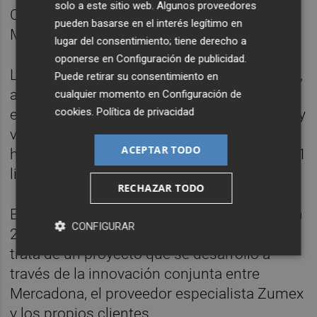
solo a este sitio web. Algunos proveedores
Comunitat Valenciana, Andalucía, Región de
pueden basarse en el interés legítimo en
Murcia, Catalunya y Canarias.
lugar del consentimiento; tiene derecho a
oponerse en
Configuración de publicidad
.
La empresa fomenta el consumo de cítricos,
Puede retirar su consentimiento en
así como del zumo de naranja recién
cualquier momento en
Configuración de
cookies
.
Política de privacidad
exprimido, disponible en la sección de fruta y
verdura en los tres formatos de envase
ACEPTAR TODO
habituales, de 250 mililitros, 500 mililitros y 1
litro.
RECHAZAR TODO
Este servicio, que comenzó a implantarse en
CONFIGURAR
2016 en todas las tiendas de la cadena, se
trata de un proyecto que se desarrolló a
través de la innovación conjunta entre
Mercadona, el proveedor especialista Zumex
y los propios clientes.