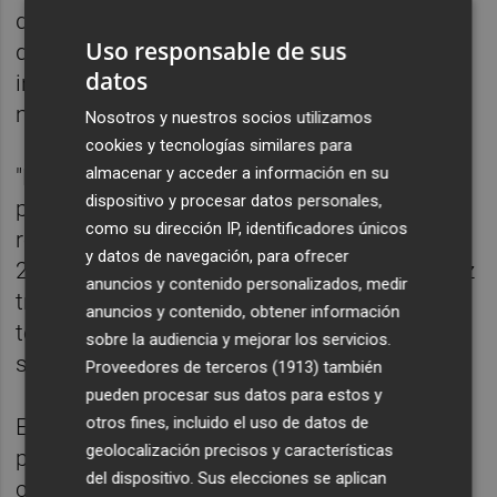
del limón arranca también en octubre y
Uso responsable de sus
durará hasta junio; y la de la naranja, se
datos
iniciará en noviembre y se alargará hasta el
mes de agosto, según las previsiones.
Nosotros y nuestros socios utilizamos
cookies y tecnologías similares para
almacenar y acceder a información en su
"El compromiso de Mercadona con el sector
dispositivo y procesar datos personales,
primario es firme y prioriza por garantizar
como su dirección IP, identificadores únicos
relaciones estables y transparentes con sus
y datos de navegación, para ofrecer
24 proveedores nacionales, quienes a su vez
anuncios y contenido personalizados, medir
trabajan con más de 2.800 agricultores de
anuncios y contenido, obtener información
toda España", ha asegurado la cadena de
sobre la audiencia y mejorar los servicios.
supermercados.
Proveedores de terceros (1913)
también
pueden procesar sus datos para estos y
otros fines, incluido el uso de datos de
En su apuesta por la fruta y verdura de
geolocalización precisos y características
proximidad, Mercadona comercializará
del dispositivo. Sus elecciones se aplican
cítricos procedentes de campos de