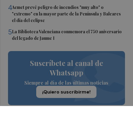
4
Aemet prevé peligro de incendios "muy alto" o
"extremo" en la mayor parte de la Península y Baleares
el día del eclipse
5
La Biblioteca Valenciana conmemora el 750 aniversario
del legado de Jaume I
Suscríbete al canal de
Whatsapp
Siempre al día de las últimas noticias
¡Quiero suscribirme!