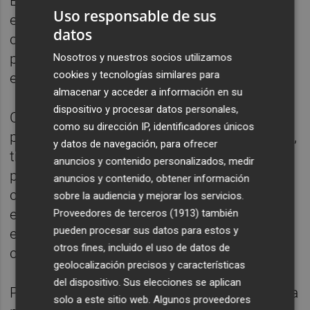
El 11% de los portugueses ha comprado ya
Uso responsable de sus
en sus tiendas. Así, uno de cada 10 de los
datos
consumidores del área de Oporto ha
probado los productos de Mercadona", ha
Nosotros y nuestros socios utilizamos
cookies y tecnologías similares para
explicado.
almacenar y acceder a información en su
dispositivo y procesar datos personales,
Carrefour se mantiene en la segunda
como su dirección IP, identificadores únicos
posición con una cuota de mercado de 8,7%,
y datos de navegación, para ofrecer
tras crecer 0,3 puntos porcentuales en este
anuncios y contenido personalizados, medir
periodo después de varios años estable. La
anuncios y contenido, obtener información
cadena apuesta por los frescos, la comida
sobre la audiencia y mejorar los servicios.
ecológica y el medio ambiente, además de
Proveedores de terceros (1913)
también
pueden procesar sus datos para estos y
elevar su presencia en el territorio con el
otros fines, incluido el uso de datos de
crecimiento de su parque de tiendas.
geolocalización precisos y características
del dispositivo. Sus elecciones se aplican
Por su parte, el Grupo Dia conserva la tercera
solo a este sitio web. Algunos proveedores