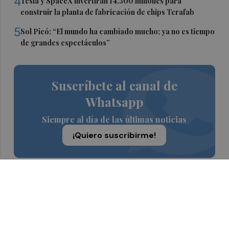
4
Tesla y SpaceX invertirán 14.500 millones para
construir la planta de fabricación de chips Terafab
5
Sol Picó: “El mundo ha cambiado mucho; ya no es tiempo
de grandes espectáculos”
Suscríbete al canal de
Whatsapp
Siempre al día de las últimas noticias
¡Quiero suscribirme!