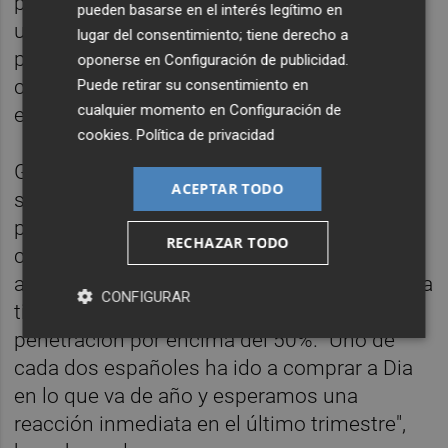
plaza, ante la amenaza de Lidl que se sitúa a
pueden basarse en el interés legítimo en
un punto, tras perder 1,1 puntos
lugar del consentimiento; tiene derecho a
porcentuales, que le permite contar con una
oponerse en
Configuración de publicidad
.
cuota de mercado de 6,6%, su menor cuota
Puede retirar su consentimiento en
cualquier momento en
Configuración de
en el histórico.
cookies
.
Política de privacidad
García ha explicado que esta caída se debe
ACEPTAR TODO
sobre todo a la importante reducción del
parque de tiendas en 2019, debido a la
RECHAZAR TODO
complicada situación económica que
atraviesa el grupo, pero ha recordado que Dia
CONFIGURAR
tiene un 6,6% del valor del mercado y una
penetración por encima del 50%. "Uno de
cada dos españoles ha ido a comprar a Dia
en lo que va de año y esperamos una
reacción inmediata en el último trimestre",