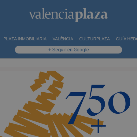
PLAZA INMOBILIARIA
VALÈNCIA
CULTURPLAZA
GUÍA HED
+ Seguir en Google