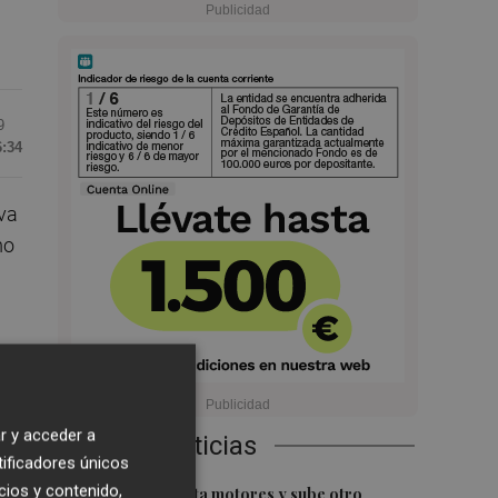
9
6:34
iva
mo
e
r y acceder a
Últimas Noticias
tificadores únicos
1
cios y contenido,
El Ibex 35 aprieta motores y sube otro