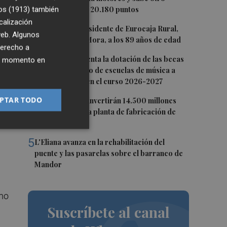
0,62%, hasta los 20.180 puntos
os (1913)
también
calización
on
2
Fallece el expresidente de Eurocaja Rural,
 web. Algunos
jal
Andrés Gómez Mora, a los 89 años de edad
derecho a
la
3
CaixaBank aumenta la dotación de las becas
ier momento en
para el alumnado de escuelas de música a
275.000 euros en el curso 2026-2027
4
PTAR TODO
Tesla y SpaceX invertirán 14.500 millones
para construir la planta de fabricación de
chips Terafab
5
L'Eliana avanza en la rehabilitación del
puente y las pasarelas sobre el barranco de
Mandor
imo
Suscríbete al canal