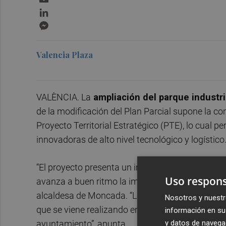
LinkedIn
Messenger
Valencia Plaza
VALÈNCIA. La
ampliación del parque industri
de la modificación del Plan Parcial supone la co
Proyecto Territorial Estratégico (PTE), lo cual 
innovadoras de alto nivel tecnológico y logístico
“El proyecto presenta un importante impulso p
Uso respons
avanza a buen ritmo la implantación de las enti
alcaldesa de Moncada. “La aprobación del PTE po
Nosotros y nuestr
que se viene realizando en el
PAI Moncada III - 
información en su 
y datos de navega
ayuntamiento”, apunta.