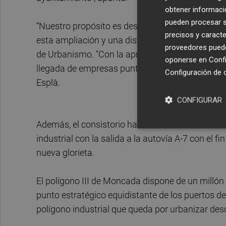
obtener informació
pueden procesar su
“Nuestro propósito es desarrollar un parque em
precisos y caracte
esta ampliación y una distribución óptima del e
proveedores pueden
de Urbanismo. "Con la aprobación de este Plan 
oponerse en
Confi
llegada de empresas punteras, con alto valor añ
Configuración de 
Esplà.
CONFIGURAR
Además, el consistorio ha asumido recientemente 
industrial con la salida a la autovía A-7 con el 
nueva glorieta.
El polígono III de Moncada dispone de un millón
punto estratégico equidistante de los puertos de 
polígono industrial que queda por urbanizar des