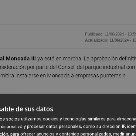
Publicado: 11/06/2024 ·
13:5
Actualizado: 11/06/2024 · 1
al Moncada III
ya está en marcha. La aprobación definit
nsideración por parte del Consell del parque industrial co
permitirá instalarse en Moncada a empresas punteras e
.
ara nuestros parques empresariales en un momento en qu
able de sus datos
dades de gestión y modernización”, señala Amparo Orts,
r parte del Consell es un importante respaldo al trabajo
os socios utilizamos cookies y tecnologías similares para almacena
SUHI II
durante los últimos años por parte del
dispositivo y procesar datos personales, como su dirección IP, iden
ción, para ofrecer anuncios y contenido personalizados, medir anun