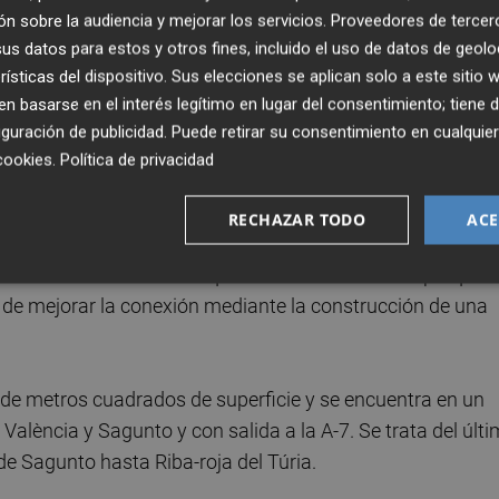
n sobre la audiencia y mejorar los servicios.
Proveedores de tercer
s datos para estos y otros fines, incluido el uso de datos de geolo
presarial moderno, competitivo y atractivo comenzando c
rísticas del dispositivo. Sus elecciones se aplican solo a este sitio
spacio del que disponemos”, sostiene
Josep Espl
à
, conce
 basarse en el interés legítimo en lugar del consentimiento; tiene 
Parcial, situamos a Moncada como un polo atractivo para 
guración de publicidad
. Puede retirar su consentimiento en cualqu
adido y que creen puestos de trabajo de calidad", añade
cookies
.
Política de privacidad
RECHAZAR TODO
ACE
la titularidad de la vía que enlaza el terreno del parque
fin de mejorar la conexión mediante la construcción de una
 de metros cuadrados de superficie y se encuentra en un
València y Sagunto y con salida a la A-7. Se trata del últ
de Sagunto hasta Riba-roja del Túria.