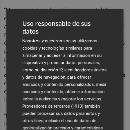
“Hemos iniciado los diálogos con tal de que
el proyecto sea participativo con todos los
Uso responsable de sus
actores, para escuchar y tener en cuenta sus
datos
necesidades, dada la importancia que tiene
Nosotros y nuestros socios utilizamos
este gran proyecto que se desarrollará en los
cookies y tecnologías similares para
próximos años”, añade Gonzalvo. Tras esta
almacenar y acceder a información en su
primera toma de contacto, se encargará
dispositivo y procesar datos personales,
durante los próximos meses la
redacción
como su dirección IP, identificadores únicos
del proyecto en forma de concurso de ideas
y datos de navegación, para ofrecer
con el fin de que los arquitectos
anuncios y contenido personalizados, medir
especializados en este tipo de
anuncios y contenido, obtener información
infraestructuras puedan participar.
sobre la audiencia y mejorar los servicios.
Proveedores de terceros (1913)
también
pueden procesar sus datos para estos y
“Primaremos la funcionalidad por encima de
otros fines, incluido el uso de datos de
la estética”, sostienen ambos ediles. “Debe
geolocalización precisos y características