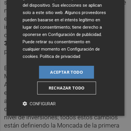
ser un espacio que cubra las necesidades de
del dispositivo. Sus elecciones se aplican
nuestros artistas, un edificio representativo
solo a este sitio web. Algunos proveedores
en el que prime la funcionalidad y que esté
pueden basarse en el interés legítimo en
integrado en el entorno”, explican. El
lugar del consentimiento; tiene derecho a
consistorio ha aprobado un presupuesto de
oponerse en
Configuración de publicidad
.
Puede retirar su consentimiento en
36.300 euros
para la redacción de este
cualquier momento en
Configuración de
proyecto.
cookies
.
Política de privacidad
Está previsto que el futuro auditorio de
ACEPTAR TODO
Moncada ocupe la parcela colindante al
Ayuntamiento y al edificio de Hacienda,
RECHAZAR TODO
espacio que actualmente se utiliza como
aparcamiento público. Tal como afirman
CONFIGURAR
desde el consistorio, “el municipio avanza a
nivel de inversiones; todos estos cambios
están definiendo la Moncada de la primera