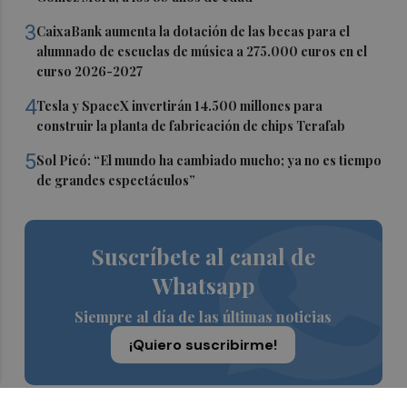
3
CaixaBank aumenta la dotación de las becas para el
alumnado de escuelas de música a 275.000 euros en el
curso 2026-2027
4
Tesla y SpaceX invertirán 14.500 millones para
construir la planta de fabricación de chips Terafab
5
Sol Picó: “El mundo ha cambiado mucho; ya no es tiempo
de grandes espectáculos”
Suscríbete al canal de
Whatsapp
Siempre al día de las últimas noticias
¡Quiero suscribirme!