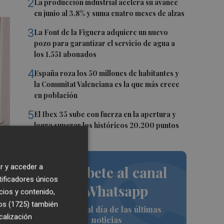
2
La producción industrial acelera su avance
en junio al 3,8% y suma cuatro meses de alzas
3
La Font de la Figuera adquiere un nuevo
pozo para garantizar el servicio de agua a
los 1.551 abonados
4
España roza los 50 millones de habitantes y
la Comunitat Valenciana es la que más crece
en población
5
El Ibex 35 sube con fuerza en la apertura y
logra superar los históricos 20.200 puntos
r y acceder a
Suscríbete al canal
tificadores únicos
de Whatsapp
cios y contenido,
os (1725)
también
Siempre al día de las últimas
calización
noticias