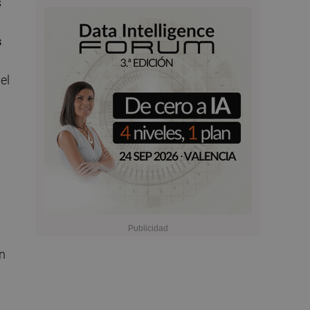
s
s
el
en