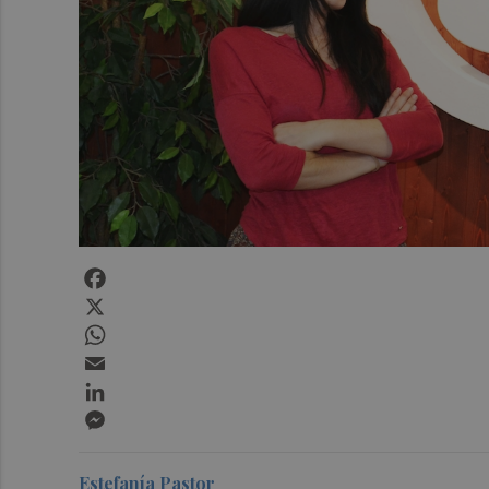
Facebook
X
WhatsApp
Email
LinkedIn
Messenger
Estefanía Pastor