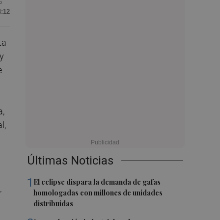
6
4:12
ta
 y
e
a,
l,
Últimas Noticias
1
El eclipse dispara la demanda de gafas
r
homologadas con millones de unidades
distribuidas