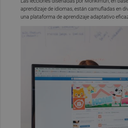
Las lecciones diseñadas por Monkimun, en base
aprendizaje de idiomas, están camufladas en dive
una plataforma de aprendizaje adaptativo eficaz