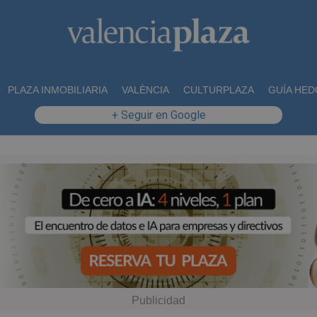
PLAZA INMOBILIARIA
VALÈNCIA
CULTURPLAZA
GUÍA HED
+ Seguir en Google