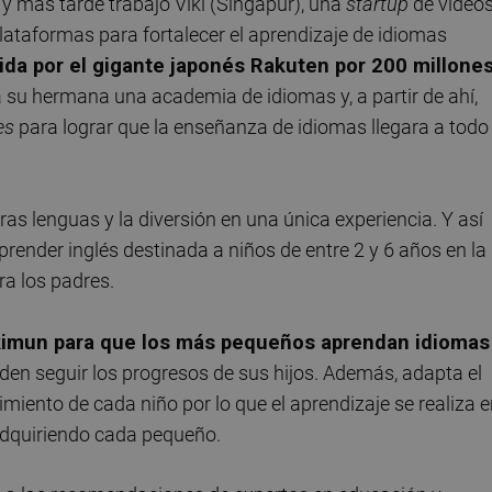
y más tarde trabajó Viki (Singapur), una
startup
de vídeo
 plataformas para fortalecer el aprendizaje de idiomas
rida por el gigante japonés Rakuten por 200 millone
a su hermana una academia de idiomas y, a partir de ahí,
es
para lograr que la enseñanza de idiomas llegara a todo 
as lenguas y la diversión en una única experiencia. Y así
prender inglés destinada a niños de entre 2 y 6 años en la
ra los padres.
nkimun para que los más pequeños aprendan idiomas
den seguir los progresos de sus hijos. Además, adapta el
imiento de cada niño por lo que el aprendizaje se realiza 
 adquiriendo cada pequeño.