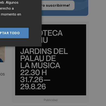
 web. Algunos
¡Quiero suscribirme!
derecho a
ier momento en
PTAR TODO
nos