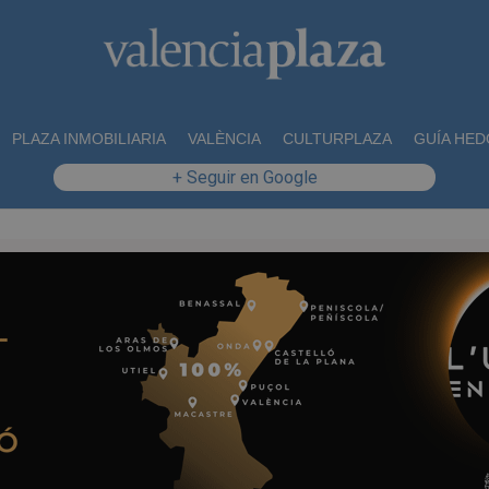
PLAZA INMOBILIARIA
VALÈNCIA
CULTURPLAZA
GUÍA HED
+ Seguir en Google