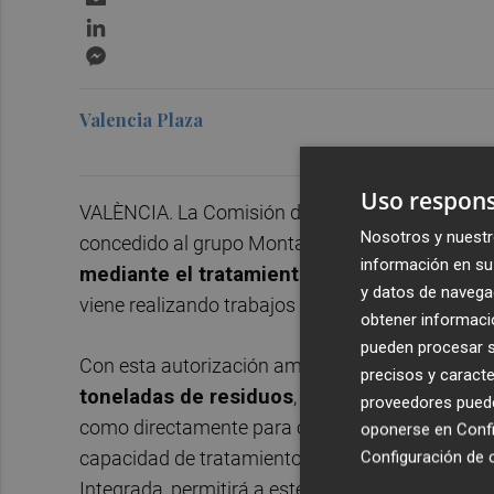
LinkedIn
Messenger
Valencia Plaza
Uso respons
VALÈNCIA. La Comisión de Control Integrado de 
Nosotros y nuestr
concedido al grupo Montagut la Autorización Am
información en su 
mediante el tratamiento de digestatos
en su
y datos de navega
viene realizando trabajos de compostaje, producci
obtener informació
pueden procesar su
Con esta autorización ambiental, el grupo Monta
precisos y caracte
toneladas de residuos
, entre salmueras, lixi
proveedores pueden
como directamente para compostaje, así como re
oponerse en
Confi
Configuración de 
capacidad de tratamiento de
la planta de Alma
Integrada, permitirá a este grupo gestor tratar
un