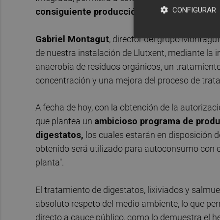
CONFIGURAR
consiguiente producción de 80 GWh de bi
Gabriel Montagut
, director del grupo Montagu
de nuestra instalación de Llutxent, mediante la
anaerobia de residuos orgánicos, un tratamient
concentración y una mejora del proceso de trat
A fecha de hoy, con la obtención de la autoriza
que plantea un
ambicioso programa de producc
digestatos,
los cuales estarán en disposición de
obtenido será utilizado para autoconsumo con el
planta".
El tratamiento de digestatos, lixiviados y salmu
absoluto respeto del medio ambiente, lo que per
directo a cauce público, como lo demuestra el 