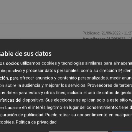
Publicado: 21/09/2022 ·
11:2
Actualizado: 21/09/2022 · 1
able de sus datos
la Contaminación de la Generalitat Valenciana ha
os socios utilizamos cookies y tecnologías similares para almacena
biental integrada para la
producción de biofertilizant
dispositivo y procesar datos personales, como su dirección IP, iden
 planta de Llutxent (València), en la que actualmente ya
ción, para ofrecer anuncios y contenido personalizados, medir anun
ón de fertilizantes sólidos y clasificación de residuos.
n sobre la audiencia y mejorar los servicios.
Proveedores de tercer
s datos para estos y otros fines, incluido el uso de datos de geolo
gut tratará en su planta de Llutxent hasta
129.000
rísticas del dispositivo. Sus elecciones se aplican solo a este sitio
viados, residuos orgánicos tanto para digestión anaerobia
 basarse en el interés legítimo en lugar del consentimiento; tiene 
siduos vegetales y de madera; los cuales, unidos a la
guración de publicidad
. Puede retirar su consentimiento en cualqu
cookies
.
Política de privacidad
nsa
, pendiente de la obtención de la Autorización Ambient
 total de 450.000 toneladas de residuos y la