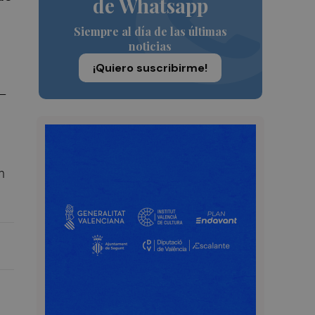
de Whatsapp
Siempre al día de las últimas
noticias
¡Quiero suscribirme!
t–
n