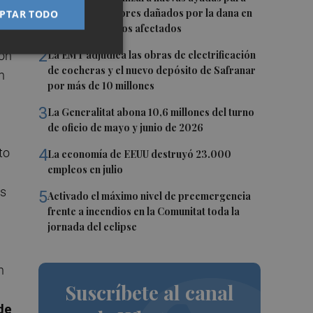
reparar ascensores dañados por la dana en
PTAR TODO
todos los edificios afectados
2
ión
La EMT adjudica las obras de electrificación
de cocheras y el nuevo depósito de Safranar
n
por más de 10 millones
3
La Generalitat abona 10,6 millones del turno
de oficio de mayo y junio de 2026
4
to
La economía de EEUU destruyó 23.000
empleos en julio
ás
5
Activado el máximo nivel de preemergencia
frente a incendios en la Comunitat toda la
jornada del eclipse
n
Suscríbete al canal
de