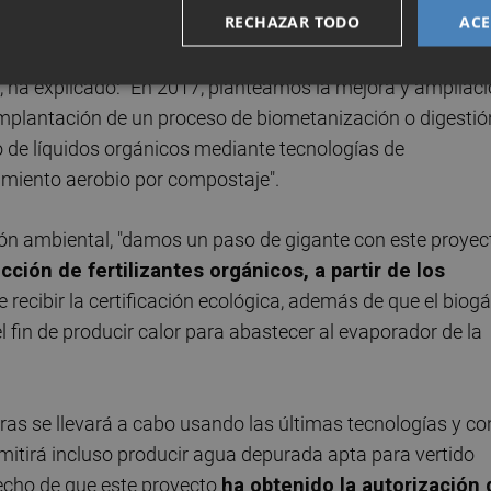
RECHAZAR TODO
ACE
ometano.
t, ha explicado: "En 2017, planteamos la mejora y ampliac
 implantación de un proceso de biometanización o digestió
o de líquidos orgánicos mediante tecnologías de
amiento aerobio por compostaje".
ción ambiental, "damos un paso de gigante con este proyec
ión de fertilizantes orgánicos, a partir de los
 recibir la certificación ecológica, además de que el biog
 fin de producir calor para abastecer al evaporador de la
eras se llevará a cabo usando las últimas tecnologías y co
mitirá incluso producir agua depurada apta para vertido
hecho de que este proyecto
ha obtenido la autorización 