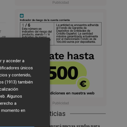
7
1:48
r y acceder a
es
tificadores únicos
cios y contenido,
os (1913)
también
calización
 web. Algunos
derecho a
ier momento en
Últimas Noticias
al
1
La Generalitat lanzará nuevas ayudas para