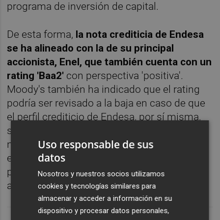
programa de inversión de capital.
De esta forma,
la nota crediticia de Endesa
se ha alineado con la de su principal
accionista, Enel, que también cuenta con un
rating 'Baa2'
con perspectiva 'positiva'.
Moody's también ha indicado que el rating
podría ser revisado a la baja en caso de que
el perfil crediticio de Endesa, por sí misma,
se deteriorara significativamente desde su
Uso responsable de sus
nivel actual, ya sea por un deterioro del
datos
entorno operativo del negocio doméstico o
por la introducción de un mayor
Nosotros y nuestros socios utilizamos
apalancamiento en su estructura de capital.
cookies y tecnologías similares para
almacenar y acceder a información en su
dispositivo y procesar datos personales,