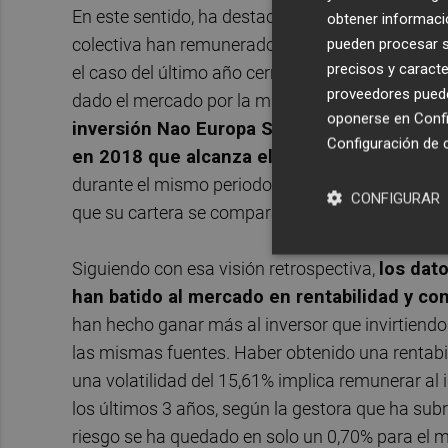
En este sentido, ha destacado el buen funcionami
obtener informació
colectiva han remunerado más al inversor por el
pueden procesar su
precisos y caracte
el caso del último año cerrado, casi un 1,60% po
proveedores pueden
dado el mercado por la misma unidad de riesgo",
oponerse en
Confi
inversión Nao Europa Sostenible, ha ofre
Configuración de 
en 2018 que alcanza el 53,4%
, si se compara
durante el mismo periodo, los resultados son "t
CONFIGURAR
que su cartera se compara con el EuroStoxx50 Ne
Siguiendo con esa visión retrospectiva,
los dat
han batido al mercado en rentabilidad y con
han hecho ganar más al inversor que invirtiendo 
las mismas fuentes. Haber obtenido una rentabi
una volatilidad del 15,61% implica remunerar al
los últimos 3 años, según la gestora que ha su
riesgo se ha quedado en solo un 0,70% para el 