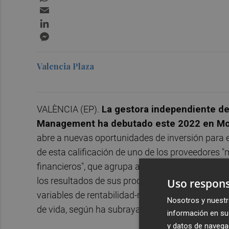
Email
LinkedIn
Messenger
Valencia Plaza
VALÈNCIA (EP).
La gestora independiente de
Management ha debutado este 2022 en Mor
abre a nuevas oportunidades de inversión para e
de esta calificación de uno de los proveedores 
financieros", que agrupa a las mejores gestoras 
los resultados de sus productos durante un mín
Uso respons
variables de rentabilidad-riesgo es un "reconoci
Nosotros y nuestr
de vida, según ha subrayado la directora de la ges
información en su 
y datos de navega