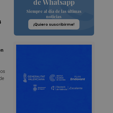
de Whatsapp
Siempre al día de las últimas
noticias
4
¡Quiero suscribirme!
en
los
de