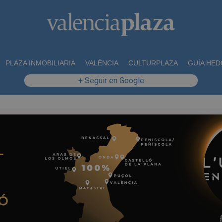
PLAZA INMOBILIARIA
VALÈNCIA
CULTURPLAZA
GUÍA HED
+ Seguir en Google