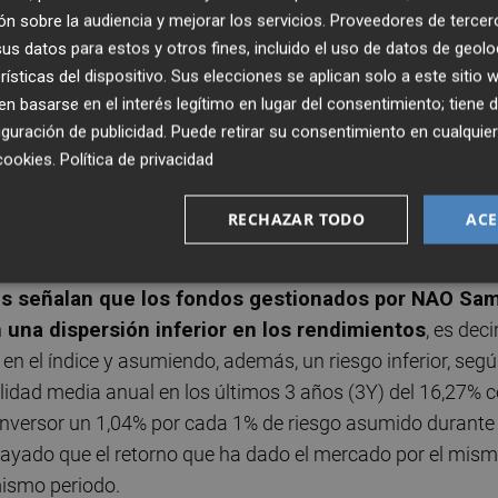
ento de la carta en la que sus "vehículos de inversión
n sobre la audiencia y mejorar los servicios.
Proveedores de tercer
 riesgo asumido que la cartera de mercado, retornando, e
s datos para estos y otros fines, incluido el uso de datos de geolo
rísticas del dispositivo. Sus elecciones se aplican solo a este sitio
r cada 1% de volatilidad asumida frente al 1,56% que ha
 basarse en el interés legítimo en lugar del consentimiento; tiene 
 ha explicado Lloret.
En los 3 últimos años, el fondo d
guración de publicidad
. Puede retirar su consentimiento en cualqu
cido un rendimiento acumulado desde su lanzamient
cookies
.
Política de privacidad
 con que el Ibex 35 con dividendos no ha llegado al 6,5%
remendamente satisfactorios", según la directora que acla
RECHAZAR TODO
ACE
t Return, cuyo retorno ha sido del 45.2%.
os señalan que los fondos gestionados por NAO Sa
 una dispersión inferior en los rendimientos
, es decir
en el índice y asumiendo, además, un riesgo inferior, seg
lidad media anual en los últimos 3 años (3Y) del 16,27% 
 inversor un 1,04% por cada 1% de riesgo asumido durante
brayado que el retorno que ha dado el mercado por el mis
mismo periodo.