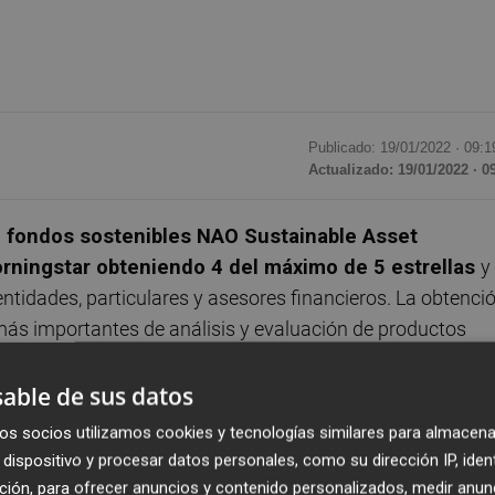
Publicado: 19/01/2022 ·
09:1
Actualizado: 19/01/2022 · 0
 fondos sostenibles NAO Sustainable Asset
ningstar obteniendo 4 del máximo de 5 estrellas
y
ntidades, particulares y asesores financieros. La obtenci
"más importantes de análisis y evaluación de productos
de fondos de inversión a nivel europeo y que tiene en cue
imo de tres años, concentrándose especialmente en las
able de sus datos
miento al trabajo bien hecho" durante los primeros tres añ
os socios utilizamos cookies y tecnologías similares para almacena
tora, Pilar Lloret.
dispositivo y procesar datos personales, como su dirección IP, iden
ción, para ofrecer anuncios y contenido personalizados, medir anun