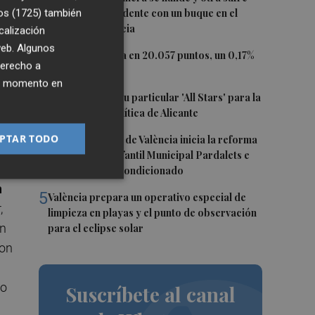
daños en un incidente con un buque en el
os (1725)
también
puerto de Valencia
n
calización
 web. Algunos
2
El Ibex 35 cierra en 20.057 puntos, un 0,17%
derecho a
e
más
ier momento en
o
3
El PSPV ultima su particular 'All Stars' para la
Conferencia Política de Alicante
ra
4
PTAR TODO
El Ayuntamiento de València inicia la reforma
de la Escuela Infantil Municipal Pardalets e
instalará aire acondicionado
m
5
València prepara un operativo especial de
,
limpieza en playas y el punto de observación
ún
para el eclipse solar
con
mo
Suscríbete al canal