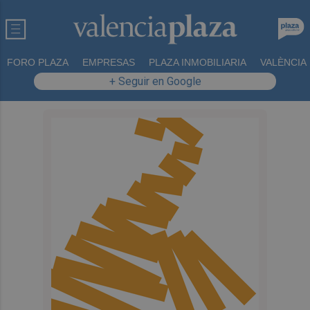
FORO PLAZA
EMPRESAS
PLAZA INMOBILIARIA
VALÈNCIA
+ Seguir en Google