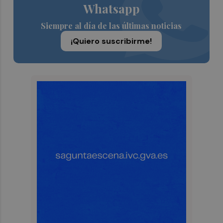
Whatsapp
Siempre al día de las últimas noticias
¡Quiero suscribirme!