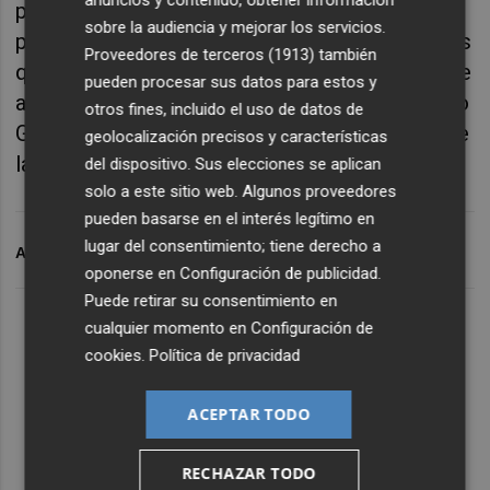
anuncios y contenido, obtener información
permite a los usuarios dar su consentimiento
sobre la audiencia y mejorar los servicios.
para la transferencia de aquellas aplicaciones
Proveedores de terceros (1913)
también
que lo requieran. De este modo, el enfoque se
pueden procesar sus datos para estos y
alinea con los requerimientos del Reglamento
otros fines, incluido el uso de datos de
General de Protección de Datos 2016/679 de
geolocalización precisos y características
la Unión Europea.
del dispositivo. Sus elecciones se aplican
solo a este sitio web. Algunos proveedores
pueden basarse en el interés legítimo en
lugar del consentimiento; tiene derecho a
ARCHIVADO EN
EDUCACIÓN
CONSELL
oponerse en
Configuración de publicidad
.
Puede retirar su consentimiento en
cualquier momento en
Configuración de
cookies
.
Política de privacidad
ACEPTAR TODO
RECHAZAR TODO