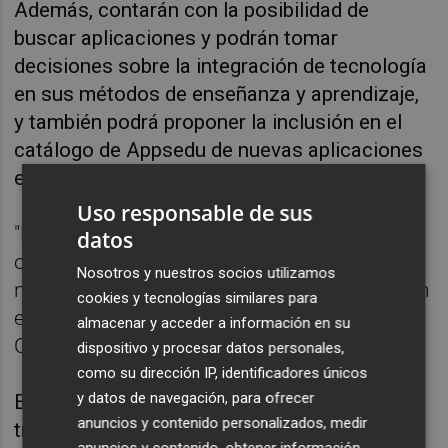
Además, contarán con la posibilidad de
buscar aplicaciones y podrán tomar
decisiones sobre la integración de tecnología
en sus métodos de enseñanza y aprendizaje,
y también podrá proponer la inclusión en el
catálogo de Appsedu de nuevas aplicaciones
educativas.
Uso responsable de sus
"Estas peticiones son estudiadas con el
datos
objetivo de incluir aquellas que, siguiendo la
Nosotros y nuestros socios utilizamos
normativa vigente, puedan ser empleadas en
cookies y tecnologías similares para
el entorno educativo", ha afirmado la
almacenar y acceder a información en su
Conselleria.
dispositivo y procesar datos personales,
como su dirección IP, identificadores únicos
y datos de navegación, para ofrecer
En cuanto a la protección de datos y
anuncios y contenido personalizados, medir
transparencia, se implementa un módulo que