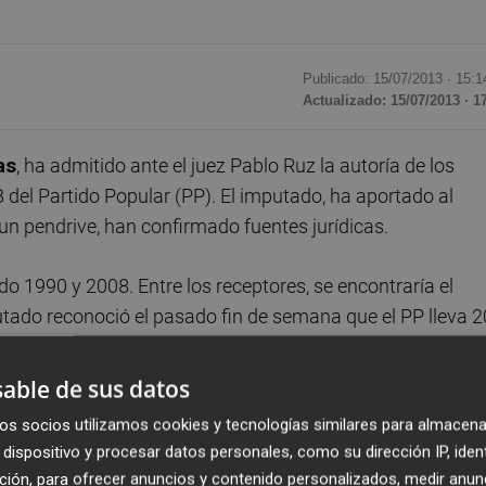
Publicado: 15/07/2013 ·
15:1
Actualizado: 15/07/2013 · 1
as
, ha admitido ante el juez Pablo Ruz la autoría de los
 del Partido Popular (PP). El imputado, ha aportado al
n pendrive, han confirmado fuentes jurídicas.
o 1990 y 2008. Entre los receptores, se encontraría el
utado reconoció el pasado fin de semana que el PP lleva 2
 la recepción de donaciones aportadas por empresarios
 pública, según publicó el periódico El Mundo.
able de sus datos
os socios utilizamos cookies y tecnologías similares para almacena
apuerta
el que se encargaba de recibir el dinero, que se le
dispositivo y procesar datos personales, como su dirección IP, iden
a sede del PP en la calle Génova de Madrid. Los fajos de
ción, para ofrecer anuncios y contenido personalizados, medir anun