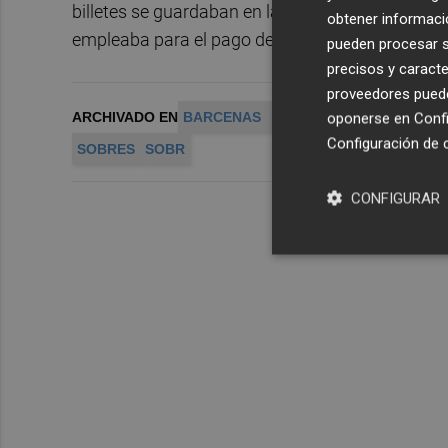
billetes se guardaban en la caja fuerte. Según la
obtener informació
empleaba para el pago de sobresueldos a altos c
pueden procesar su
precisos y caracte
proveedores pueden
ARCHIVADO EN
BARCENAS
RUZ
CONTABILIDAD B
oponerse en
Confi
Configuración de 
SOBRES
SOBR
CONFIGURAR