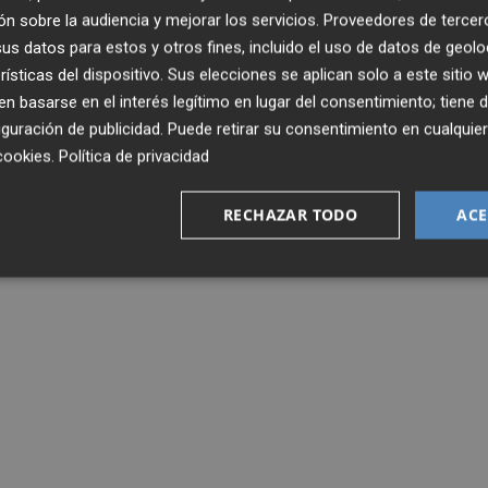
 versión ofrecida por Bárcenas, parte de ese dinero se
n sobre la audiencia y mejorar los servicios.
Proveedores de tercer
argos del partido.
s datos para estos y otros fines, incluido el uso de datos de geolo
rísticas del dispositivo. Sus elecciones se aplican solo a este sitio
 basarse en el interés legítimo en lugar del consentimiento; tiene 
AUTORIA DE LOS PAPELES
CARCEL
GURTEL
FISCALIA
SUIZA
guración de publicidad
. Puede retirar su consentimiento en cualqu
cookies
.
Política de privacidad
RECHAZAR TODO
ACE