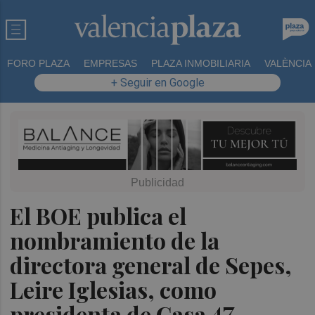
FORO PLAZA
EMPRESAS
PLAZA INMOBILIARIA
VALÈNCIA
+ Seguir en Google
El BOE publica el
nombramiento de la
directora general de Sepes,
Leire Iglesias, como
presidenta de Casa 47