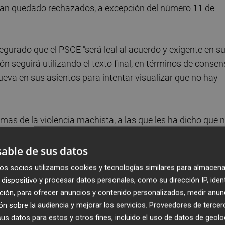
s han quedado rechazados, a excepción del número 11 de
gurado que el PSOE "será leal al acuerdo y exigente en s
 seguirá utilizando el texto final, en términos de consen
ueva en sus asientos para intentar visualizar que no hay
timas de la violencia machista, a las que les ha dicho que 
en en la violencia como forma de imponer su criterio o
s, ellos sí deben de escuchar y de entender que están solos
able de sus datos
os socios utilizamos cookies y tecnologías similares para almacena
dispositivo y procesar datos personales, como su dirección IP, iden
ado un seguimiento "efectivo" de cómo se ejecutan los fon
ción, para ofrecer anuncios y contenido personalizados, medir anun
 inequívoca en qué se están destinando y si lo hacen
n sobre la audiencia y mejorar los servicios.
Proveedores de tercer
n que tenemos actualmente", ha afirmado.
s datos para estos y otros fines, incluido el uso de datos de geolo