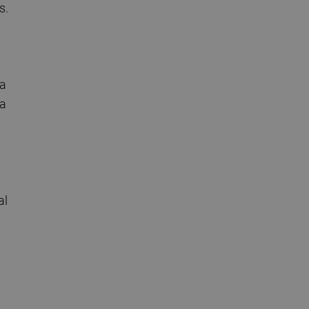
s.
ia
la
al