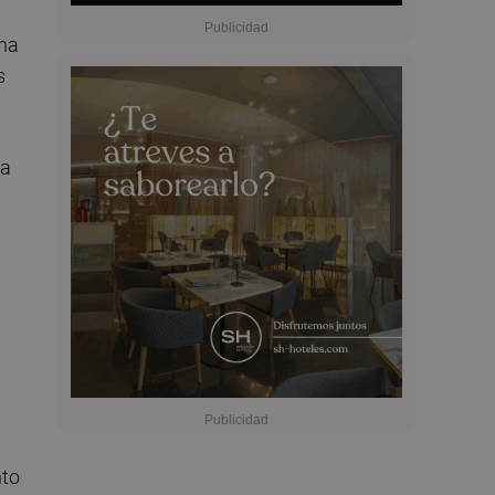
 ha
s
la
nto