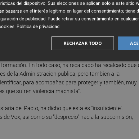
rísticas del dispositivo. Sus elecciones se aplican solo a este sitio
 basarse en el interés legítimo en lugar del consentimiento; tiene 
os 'populares' con el Pacto y ha dicho que no se puede
guración de publicidad
. Puede retirar su consentimiento en cualqu
ía de las medidas no se hayan cumplido. "Exigiremos una
cookies
.
Política de privacidad
que todo lo presupuesto en esta actualización del texto s
s", ha advertido.
RECHAZAR TODO
ACE
rado el "avance" que supone la renovación del Pacto, aunq
a formación. En todo caso, ha recalcado ha recalcado que 
es de la Administración pública, pero también a la
identificar, para acompañar, para proteger y también, muy
es que sufren violencia machista".
aria del Pacto, ha dicho que esta es "insuficiente".
as de Vox, así como su "desprecio" hacia la subcomisión,