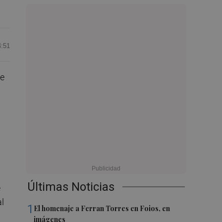
4:51
de
Últimas Noticias
e
l
1
El homenaje a Ferran Torres en Foios, en
imágenes