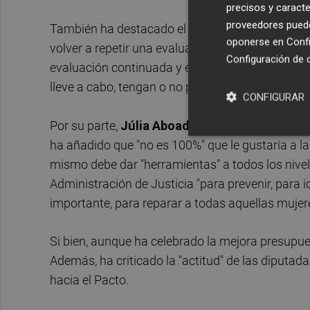
precisos y caracte
proveedores pueden
También ha destacado el "firme compromiso" de l
oponerse en
Confi
volver a repetir una evaluación donde la mayor
Configuración de 
evaluación continuada y estaremos vigilantes a 
lleve a cabo, tengan o no presupuestos aprobado
CONFIGURAR
Por su parte,
Júlia
Aboada
, de Sumar, ha celeb
ha añadido que "no es 100%" que le gustaría a l
mismo debe dar "herramientas" a todos los nivel
Administración de Justicia "para prevenir, para 
importante, para reparar a todas aquellas mujer
Si bien, aunque ha celebrado la mejora presupuest
Además, ha criticado la "actitud" de las diputad
hacia el Pacto.