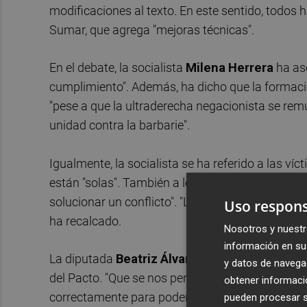
modificaciones al texto. En este sentido, todo
Sumar, que agrega "mejoras técnicas".
En el debate, la socialista
Milena
Herrera
ha ase
cumplimiento". Además, ha dicho que la formación
"pese a que la ultraderecha negacionista se rem
unidad contra la barbarie".
Igualmente, la socialista se ha referido a las víc
están "solas". También a los agresores, que "cre
solucionar un conflicto". "Los agresores, señoría
Uso respons
ha recalcado.
Nosotros y nuestr
información en su 
La diputada
Beatriz
Álvarez
, del PP, ha reclam
y datos de navega
del Pacto. "Que se nos permita conocer de forma
obtener informació
correctamente para poder corregir la dispersió
pueden procesar su