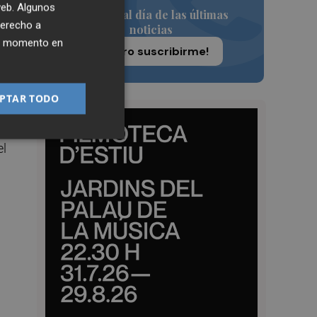
 web. Algunos
Siempre al día de las últimas
derecho a
noticias
ier momento en
¡Quiero suscribirme!
e
PTAR TODO
ue
el