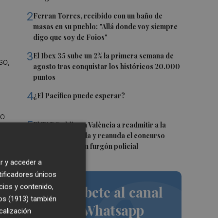
2
Ferran Torres, recibido con un baño de
masas en su pueblo: "Allá donde voy siempre
digo que soy de Foios"
u
3
El Ibex 35 sube un 2% la primera semana de
so,
agosto tras conquistar los históricos 20.000
puntos
4
¿El Pacífico puede esperar?
no
5
El TARC obliga a València a readmitir a la
empresa excluida y reanuda el concurso
",
para comprar un furgón policial
r y acceder a
tificadores únicos
dos
cios y contenido,
Suscríbete al canal
os (1913)
también
de Whatsapp
calización