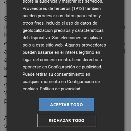
sobre la audiencia y mejorar los servicios.
demográfico.
Proveedores de terceros (1913)
también
pueden procesar sus datos para estos y
Según se recoge en el borrador, se
otros fines, incluido el uso de datos de
incrementa la cuantía del bono alquiler joven
geolocalización precisos y características
hasta 300 euros al mes, respecto a los 250
del dispositivo. Sus elecciones se aplican
euros mensuales actuales; se conceden una
solo a este sitio web. Algunos proveedores
ayuda de hasta 250 euros mensuales para el
pueden basarse en el interés legítimo en
alquiler de vivienda habitual, así como
lugar del consentimiento; tiene derecho a
oponerse en
Configuración de publicidad
.
ayudas para el alquiler a colectivos
Puede retirar su consentimiento en
especiales, como víctimas de violencia de
cualquier momento en
Configuración de
género, personas objeto de desahucio de su
cookies
.
Política de privacidad
vivienda habitual, personas sin hogar y otras
personas especialmente vulnerables.
ACEPTAR TODO
Además, según desgranó la ministra esta
RECHAZAR TODO
semana, el plan recoge ayudas a la