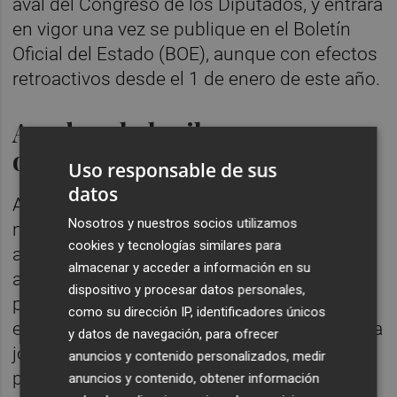
aval del Congreso de los Diputados, y entrará
en vigor una vez se publique en el Boletín
Oficial del Estado (BOE), aunque con efectos
retroactivos desde el 1 de enero de este año.
Ayudas al alquiler con
opción a compra
Uso responsable de sus
datos
Algunas de las novedades que recoge el
Nosotros y nuestros socios utilizamos
nuevo Plan Estatal de Vivienda son las
cookies y tecnologías similares para
ayudas a jóvenes para el alquiler con opción
almacenar y acceder a información en su
a compra de viviendas protegidas con
dispositivo y procesar datos personales,
protección permanente de hasta 300.000
como su dirección IP, identificadores únicos
euros o ayudas de más de 10.800 euros para
y datos de navegación, para ofrecer
jóvenes que compren o construyan su
anuncios y contenido personalizados, medir
primera vivienda en municipios con riesgo
anuncios y contenido, obtener información