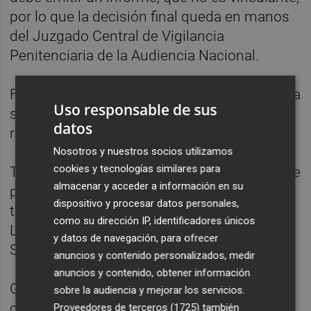
por lo que la decisión final queda en manos
del Juzgado Central de Vigilancia
Penitenciaria de la Audiencia Nacional.
Fuentes del Departamento Vasco de Justicia
Uso responsable de sus
señalan que lo habitual es que no se
datos
revoquen este tipo de concesiones.
Nosotros y nuestros socios utilizamos
cookies y tecnologías similares para
Txeroki está condenado a cientos de años de
almacenar y acceder a información en su
prisión por distintos atentados. En 2024 fue
dispositivo y procesar datos personales,
trasladado desde la prisión francesa de
como su dirección IP, identificadores únicos
Lannemezan al penal de Martutene, en San
y datos de navegación, para ofrecer
Sebastián.
anuncios y contenido personalizados, medir
anuncios y contenido, obtener información
Garikoitz Aspiazu Rubina (Bilbao, 1973), fue
sobre la audiencia y mejorar los servicios.
considerado jefe de ETA hasta su detención
Proveedores de terceros (1725)
también