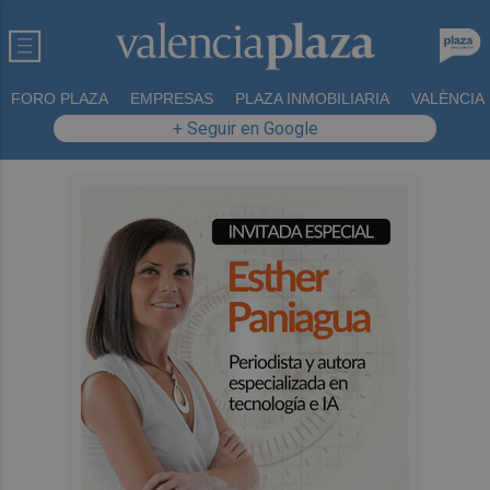
FORO PLAZA
EMPRESAS
PLAZA INMOBILIARIA
VALÈNCIA
+ Seguir en Google