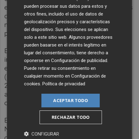
pueden procesar sus datos para estos y
en 2008, fue condenado en 2011 a 377 años
otros fines, incluido el uso de datos de
de prisión por la Audiencia Nacional,
geolocalización precisos y características
mientras que en Francia cumplía varias
del dispositivo. Sus elecciones se aplican
penas que suman más de 30 años.
solo a este sitio web. Algunos proveedores
pueden basarse en el interés legítimo en
Esta primera condena, de 377 años, le fue
lugar del consentimiento; tiene derecho a
impuesta por el intento de asesinato de la
oponerse en
Configuración de publicidad
.
exteniente de alcalde de Portugalete
Puede retirar su consentimiento en
(Bizkaia) Esther Cabezudo, en febrero de
cualquier momento en
Configuración de
cookies
.
Política de privacidad
2002. La sala le condenó por 20 delitos de
asesinato terrorista en grado de tentativa y
ACEPTAR TODO
otro de estragos.
RECHAZAR TODO
En 2015 fue condenado por la Audiencia
Nacional a nueve años de prisión por
CONFIGURAR
ordenar un atentado con coche bomba