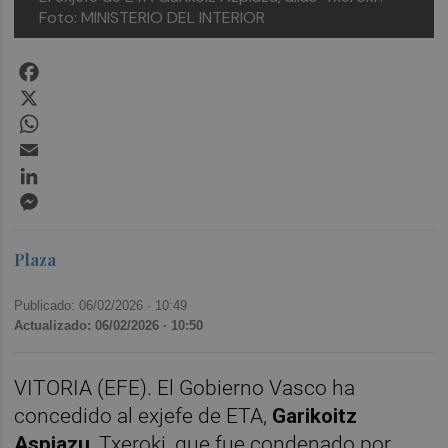
Foto: MINISTERIO DEL INTERIOR
Facebook
X
WhatsApp
Email
LinkedIn
Messenger
Plaza
Publicado: 06/02/2026 ·
10:49
Actualizado: 06/02/2026 · 10:50
VITORIA (EFE). El Gobierno Vasco ha
concedido al exjefe de ETA,
Garikoitz
Aspiazu
, Txeroki, que fue condenado por