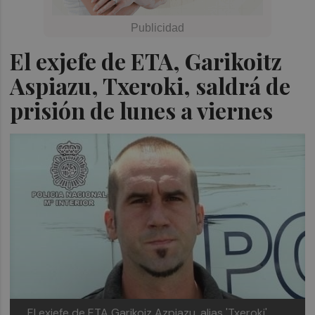
El exjefe de ETA, Garikoitz
Aspiazu, Txeroki, saldrá de
prisión de lunes a viernes
El exjefe de ETA Garikoiz Azpiazu, alias 'Txeroki'.