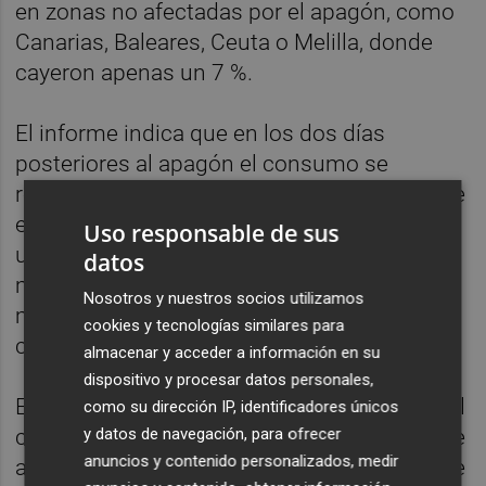
en zonas no afectadas por el apagón, como
Canarias, Baleares, Ceuta o Melilla, donde
cayeron apenas un 7 %.
El informe indica que en los dos días
posteriores al apagón el consumo se
recuperó de forma "muy significativa", ya que
el martes 29 de abril el gasto con tarjeta fue
Uso responsable de sus
un 14 % mayor que el registrado en los
datos
martes no festivos de abril de 2024,
Nosotros y nuestros socios utilizamos
mientras que el miércoles 30 de abril dicha
cookies y tecnologías similares para
cifra ascendió hasta el 37 %.
almacenar y acceder a información en su
dispositivo y procesar datos personales,
El Gobierno cifró en 415 millones de euros el
como su dirección IP, identificadores únicos
y datos de navegación, para ofrecer
consumo perdido en compras el lunes 28 de
anuncios y contenido personalizados, medir
abril, pero esta misma semana, el presidente