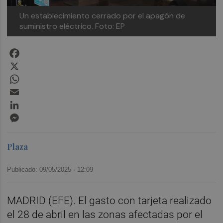
Un establecimiento cerrado por el apagón de
suministro eléctrico.
Foto: EP
Facebook
X
WhatsApp
Email
LinkedIn
Messenger
Plaza
Publicado: 09/05/2025 ·
12:09
MADRID (EFE). El gasto con tarjeta realizado
el 28 de abril en las zonas afectadas por el