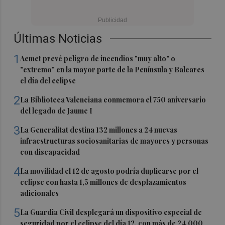
Últimas Noticias
1
Aemet prevé peligro de incendios "muy alto" o
"extremo" en la mayor parte de la Península y Baleares
el día del eclipse
2
La Biblioteca Valenciana conmemora el 750 aniversario
del legado de Jaume I
3
La Generalitat destina 132 millones a 24 nuevas
infraestructuras sociosanitarias de mayores y personas
con discapacidad
4
La movilidad el 12 de agosto podría duplicarse por el
eclipse con hasta 1,5 millones de desplazamientos
adicionales
5
La Guardia Civil desplegará un dispositivo especial de
seguridad por el eclipse del día 12, con más de 24.000