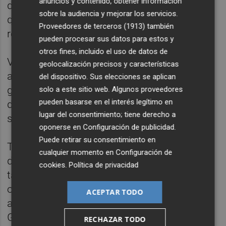
anuncios y contenido, obtener información
del Gobierno, Pedro Sánchez, ha asegurado
sobre la audiencia y mejorar los servicios.
que tres cuartas partes de esa cantidad se
Proveedores de terceros (1913)
también
recuperaron en los dos días siguientes.
pueden procesar sus datos para estos y
otros fines, incluido el uso de datos de
Volviendo al informe del BBVA Research, el
geolocalización precisos y características
análisis por sectores muestra una caída
del dispositivo. Sus elecciones se aplican
generalizada de las compras, aunque
solo a este sitio web. Algunos proveedores
pueden basarse en el interés legítimo en
destacó especialmente el ajuste en moda,
lugar del consentimiento; tiene derecho a
salud y electrónica y comunicaciones.
oponerse en
Configuración de publicidad
.
Puede retirar su consentimiento en
También por provincias se observa un
cualquier momento en
Configuración de
descenso generalizado de las compras con
cookies
.
Política de privacidad
tarjeta, aunque las mayores caídas se
observaron en Valencia y algunas limítrofes
ACEPTAR TODO
a Madrid, como Segovia, Cuenca,
Guadalajara y Ávila, así como en A Coruña,
RECHAZAR TODO