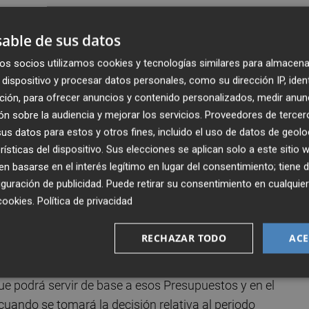
ta, según España, a los indicadores básicos de la
Estado, específicamente el cuadro macroeconómico, en el
able de sus datos
os socios utilizamos cookies y tecnologías similares para almacena
dispositivo y procesar datos personales, como su dirección IP, iden
un mensaje de tranquilidad, ya que, a pesar de la prórroga
ción, para ofrecer anuncios y contenido personalizados, medir anun
no sigue funcionando bien", pudiendo hacer frente a
n sobre la audiencia y mejorar los servicios.
Proveedores de tercer
e de 5.000 millones de euros y con unas cifras de salud
s datos para estos y otros fines, incluido el uso de datos de geolo
rísticas del dispositivo. Sus elecciones se aplican solo a este sitio
 basarse en el interés legítimo en lugar del consentimiento; tiene 
guración de publicidad
. Puede retirar su consentimiento en cualqu
y ministro de Economía, Comercio y Empresa,
Carlos
cookies
.
Política de privacidad
ivo está centrado en analizar la evolución del impacto del
 partir de finales de junio, que es cuando se termina la
RECHAZAR TODO
ACE
ue podrá servir de base a esos Presupuestos y en el
uando se tomará la decisión relativa al periodo