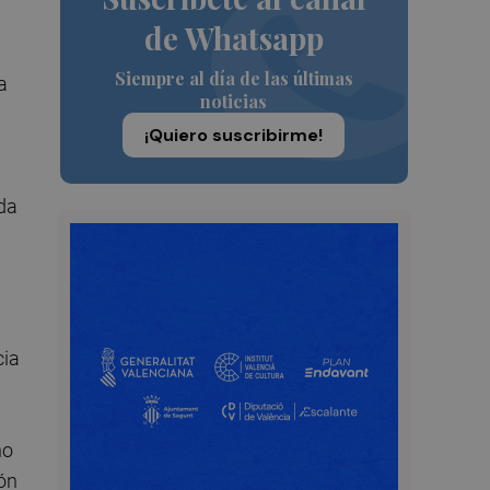
de Whatsapp
Siempre al día de las últimas
a
noticias
¡Quiero suscribirme!
eda
cia
no
ión