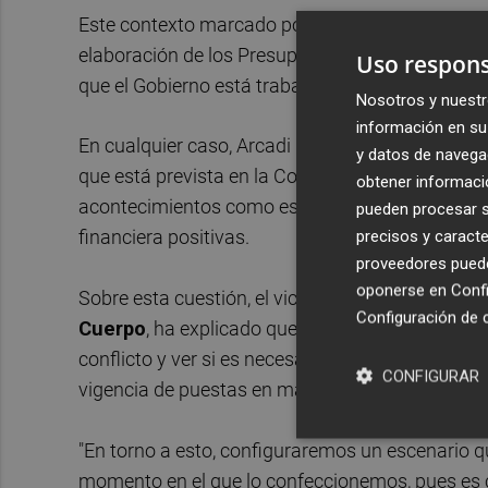
Este contexto marcado por la incertidumbre afec
elaboración de los Presupuestos Generales del 
Uso respons
que el Gobierno está trabajando.
Nosotros y nuestr
información en su 
En cualquier caso, Arcadi España ha trasladado 
y datos de navega
que está prevista en la Constitución, "el Gobier
obtener informació
acontecimientos como esta guerra con un paquet
pueden procesar su
precisos y caracte
financiera positivas.
proveedores pueden
oponerse en
Confi
Sobre esta cuestión, el vicepresidente primero 
Configuración de 
Cuerpo
, ha explicado que actualmente el Ejecut
conflicto y ver si es necesario ampliar medidas a
CONFIGURAR
vigencia de puestas en marcha actualmente.
"En torno a esto, configuraremos un escenario q
momento en el que lo confeccionemos, pues es c