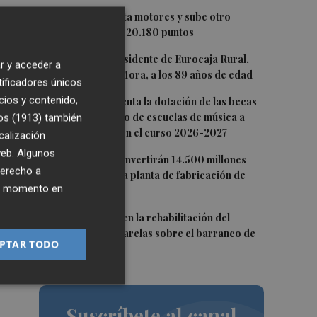
1
El Ibex 35 aprieta motores y sube otro
0,62%, hasta los 20.180 puntos
2
Fallece el expresidente de Eurocaja Rural,
r y acceder a
Andrés Gómez Mora, a los 89 años de edad
tificadores únicos
3
cios y contenido,
CaixaBank aumenta la dotación de las becas
para el alumnado de escuelas de música a
os (1913)
también
275.000 euros en el curso 2026-2027
calización
 web. Algunos
4
Tesla y SpaceX invertirán 14.500 millones
derecho a
para construir la planta de fabricación de
ier momento en
chips Terafab
5
L'Eliana avanza en la rehabilitación del
puente y las pasarelas sobre el barranco de
PTAR TODO
Mandor
Suscríbete al canal