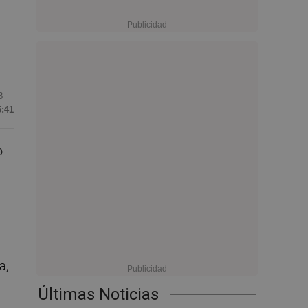
8
5:41
o
a,
Últimas Noticias