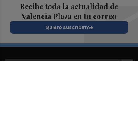
Recibe toda la actualidad de
Valencia Plaza en tu correo
Quiero suscribirme
Suscríbete al Boletín
Todos los días a primera hora en tu email
¡Quiero suscribirme!
Síguenos en redes
Valencia Plaza, desde cualquier medio