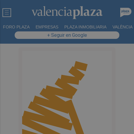
FORO PLAZA
EMPRESAS
PLAZA INMOBILIARIA
VALÈNCIA
+ Seguir en Google