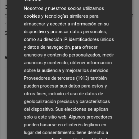
permitirá acompañar mejor el talento
Nosotros y nuestros socios utilizamos
científico y avanzar hacia una administración
cookies y tecnologías similares para
más ágil y menos burocrática", ha
almacenar y acceder a información en su
dispositivo y procesar datos personales,
subrayado.
como su dirección IP, identificadores únicos
y datos de navegación, para ofrecer
anuncios y contenido personalizados, medir
ARCHIVADO EN
ORGANISMOS PÚBLICOS
INVESTIGACIÓN
anuncios y contenido, obtener información
sobre la audiencia y mejorar los servicios.
Proveedores de terceros (1913)
también
pueden procesar sus datos para estos y
otros fines, incluido el uso de datos de
geolocalización precisos y características
del dispositivo. Sus elecciones se aplican
solo a este sitio web. Algunos proveedores
pueden basarse en el interés legítimo en
lugar del consentimiento; tiene derecho a