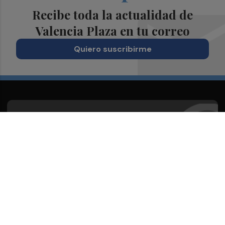
Recibe toda la actualidad de
Valencia Plaza en tu correo
Quiero suscribirme
Suscríbete al Boletín
Todos los días a primera hora en tu email
¡Quiero suscribirme!
Síguenos en redes
Valencia Plaza, desde cualquier medio