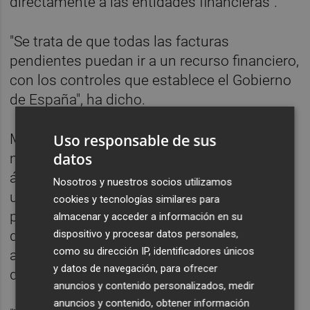
directamente a las entidades financieras".
"Se trata de que todas las facturas
pendientes puedan ir a un recurso financiero,
con los controles que establece el Gobierno
de España", ha dicho.
Uso responsable de sus
Montoro ha asegurado que esta nueva
datos
medida será "fundamental" para recuperar el
ánimo de la Ley de Morosidad y supondrá
Nosotros y nuestros socios utilizamos
una "inyección" económica para España. "Un
cookies y tecnologías similares para
país serio es el que cumple con el objetivo
almacenar y acceder a información en su
dispositivo y procesar datos personales,
de déficit público, en el que las
como su dirección IP, identificadores únicos
administraciones públicas cumplen con su
y datos de navegación, para ofrecer
deuda comercial", reiteró.
anuncios y contenido personalizados, medir
anuncios y contenido, obtener información