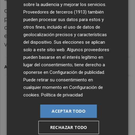
"Vamos a dar certeza de que somos un país
sobre la audiencia y mejorar los servicios.
que cumple y trasladaremos al sector
Proveedores de terceros (1913)
también
privado que los plazos de las deudas
pueden procesar sus datos para estos y
comerciales deben abonarse en los plazos
otros fines, incluido el uso de datos de
geolocalización precisos y características
establecidos por la Ley de Morosidad
del dispositivo. Sus elecciones se aplican
vigente", apostilló.
solo a este sitio web. Algunos proveedores
pueden basarse en el interés legítimo en
lugar del consentimiento; tiene derecho a
ARCHIVADO EN
oponerse en
Configuración de publicidad
.
Puede retirar su consentimiento en
cualquier momento en
Configuración de
cookies
.
Política de privacidad
ACEPTAR TODO
RECHAZAR TODO