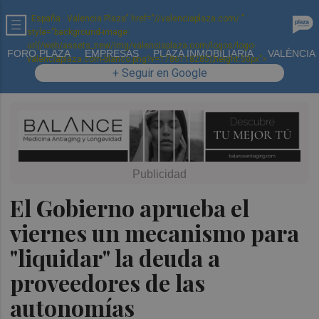
· España · Valencia Plaza" href="//valenciaplaza.com/ "
style="background-image:
url(/web/assets_new/img/valenciaplaza.com/logos/logo-
FORO PLAZA
EMPRESAS
PLAZA INMOBILIARIA
VALÈNCIA
valenciaplaza.com-blanco.png?v=1786118285);height:50px">
+ Seguir en Google
El Gobierno aprueba el
viernes un mecanismo para
"liquidar" la deuda a
proveedores de las
autonomías