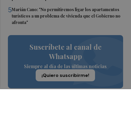
5
Marián Cano: "No permitiremos ligar los apartamentos
turísticos a un problema de vivienda que el Gobierno no
afronta"
Suscríbete al canal de
Whatsapp
Siempre al día de las últimas noticias
¡Quiero suscribirme!