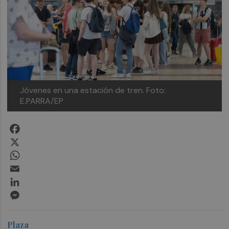
Jóvenes en una estación de tren.
Foto:
E.PARRA/EP
Facebook
X
WhatsApp
Email
LinkedIn
Messenger
Plaza