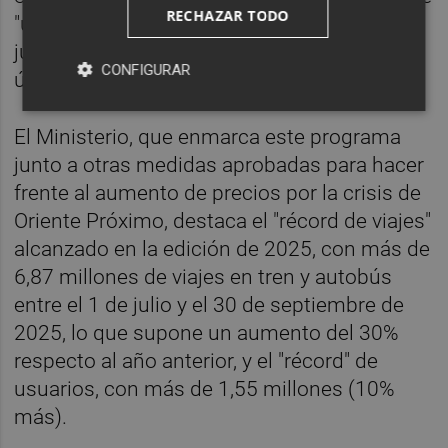
RECHAZAR TODO
"una de las políticas públicas dirigidas a la
juventud que mejor acogida ha tenido en los
CONFIGURAR
últimos años".
El Ministerio, que enmarca este programa
junto a otras medidas aprobadas para hacer
frente al aumento de precios por la crisis de
Oriente Próximo, destaca el "récord de viajes"
alcanzado en la edición de 2025, con más de
6,87 millones de viajes en tren y autobús
entre el 1 de julio y el 30 de septiembre de
2025, lo que supone un aumento del 30%
respecto al año anterior, y el "récord" de
usuarios, con más de 1,55 millones (10%
más).