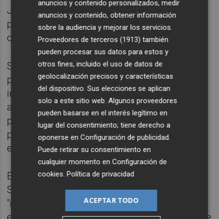
anuncios y contenido personalizados, medir
Joven -se habilitará esta posibilidad "en los
anuncios y contenido, obtener información
próximos días", señala el Ministerio en un
sobre la audiencia y mejorar los servicios.
comunicado-, con el DNI o NIE.
Proveedores de terceros (1913)
también
pueden procesar sus datos para estos y
otros fines, incluido el uso de datos de
Si la persona cumple los requisitos del
geolocalización precisos y características
programa, recibirá un código personal e
del dispositivo. Sus elecciones se aplican
intransferible que deberá utilizar para
solo a este sitio web. Algunos proveedores
adquirir los billetes de tren y autobús y el
pueden basarse en el interés legítimo en
pase Interrail rebajados en las diferentes
lugar del consentimiento; tiene derecho a
páginas web de los respectivos operadores,
oponerse en
Configuración de publicidad
.
explica.
Puede retirar su consentimiento en
cualquier momento en
Configuración de
cookies
.
Política de privacidad
El ministro de Transportes y Movilidad
Sostenible, Óscar Puente, ha afirmado que
ACEPTAR TODO
"millones de jóvenes estaban esperando
esta noticia" y que se trata probablemente de