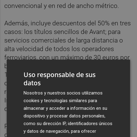
convencional y en red de ancho métrico.
Además, incluye descuentos del 50% en tres
casos: los títulos sencillos de Avant; para
servicios comerciales de larga distancia o
alta velocidad de todos los operadores
ferroviarios, con un máximo de 30 euros por
billete; y en el Global Flexible de Interrail de
Uso responsable de sus
10 días en dos meses, cuando se
datos
comercialice a través de Renfe -con una
rebaja aplicada sobre las tarifas oficiales de
Nosotros y nuestros socios utilizamos
Interrail, con sus características
cookies y tecnologías similares para
determinadas-.
almacenar y acceder a información en su
dispositivo y procesar datos personales,
como su dirección IP, identificadores únicos
Para participar y optar a los descuentos, hay
y datos de navegación, para ofrecer
que registrarse en la página web del Verano