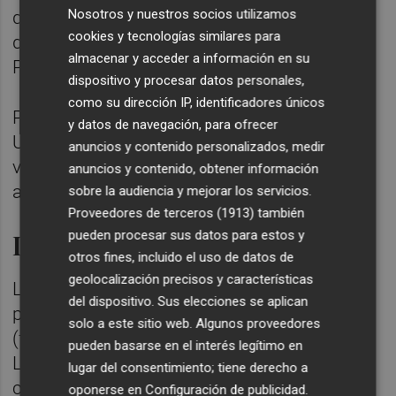
Nosotros y nuestros socios utilizamos
que el país asiático acepta la regionalización
cookies y tecnologías similares para
de las compras de porcino ante casos de
almacenar y acceder a información en su
PPA.
dispositivo y procesar datos personales,
como su dirección IP, identificadores únicos
Por otro lado, también ha incidido en que la
y datos de navegación, para ofrecer
Unión Europea (UE) -a la que se exporta por
anuncios y contenido personalizados, medir
valor superior a los 5.000 millones/año- sí
anuncios y contenido, obtener información
acepta dicha regionalización.
sobre la audiencia y mejorar los servicios.
Proveedores de terceros (1913)
también
Investigación en marcha
pueden procesar sus datos para estos y
otros fines, incluido el uso de datos de
geolocalización precisos y características
Las autoridades aún no conocen qué ha
del dispositivo. Sus elecciones se aplican
podido pasar para que esos dos jabalíes
solo a este sitio web. Algunos proveedores
(falta la confirmación por parte del
pueden basarse en el interés legítimo en
Laboratorio Central de Veterinaria de otros
lugar del consentimiento; tiene derecho a
cuatro casos) se infectasen de PPA.
oponerse en
Configuración de publicidad
.