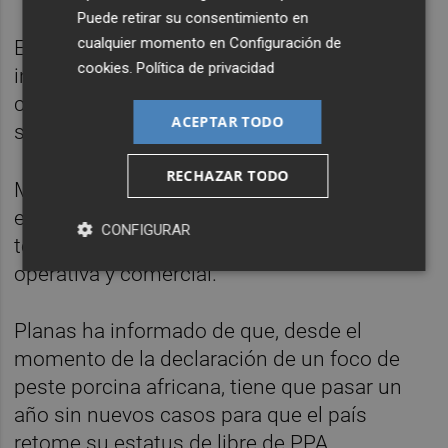
Puede retirar su consentimiento en
cualquier momento en
Configuración de
El ministro ha asegurado que la
cookies
.
Política de privacidad
investigación está en marcha y que se
comunicará lo que ha ocurrido en cuanto se
ACEPTAR TODO
sepa.
RECHAZAR TODO
Mientras tanto, las 39 explotaciones que
están dentro del radio de 20 kilómetros en
CONFIGURAR
torno a los focos verán restringida su labor
operativa y comercial.
Planas ha informado de que, desde el
momento de la declaración de un foco de
peste porcina africana, tiene que pasar un
año sin nuevos casos para que el país
retome su estatus de libre de PPA.