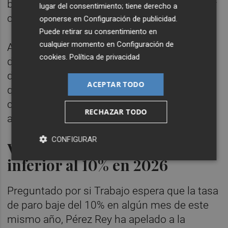
bajado a 2.580.000 desempleados, la menor
lugar del consentimiento; tiene derecho a
cifra en un mes de marzo desde 2008.
oponerse en
Configuración de publicidad
.
Puede retirar su consentimiento en
cualquier momento en
Configuración de
Asimismo, ha resaltado que esta reducción
cookies
.
Política de privacidad
del paro registrado se ha hecho de la mano
del predominio de la contratación indefinida,
ACEPTAR TODO
que ha supuesto el 43,6% del total de los
contratos efectuados en el tercer mes del
RECHAZAR TODO
año.
CONFIGURAR
Ve probable una tasa de paro
inferior al 10% en 2026
Preguntado por si Trabajo espera que la tasa
de paro baje del 10% en algún mes de este
mismo año, Pérez Rey ha apelado a la