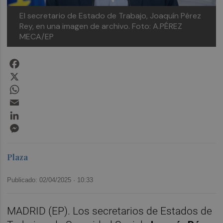
El secretario de Estado de Trabajo, Joaquín Pérez
Rey, en una imagen de archivo.
Foto: A.PÉREZ
MECA/EP
Facebook
X
WhatsApp
Email
LinkedIn
Messenger
Plaza
Publicado: 02/04/2025 ·
10:33
MADRID (EP). Los secretarios de Estados de