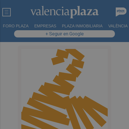
FORO PLAZA
EMPRESAS
PLAZA INMOBILIARIA
VALÈNCIA
+ Seguir en Google