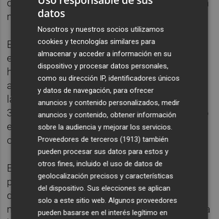
Uso responsable de sus
de lo ocurrido en 2024, cuando tuvo lugar en
datos
marzo.
Nosotros y nuestros socios utilizamos
cookies y tecnologías similares para
En este sentido, Suárez ha indicado que los
almacenar y acceder a información en su
efectos de las fuertes lluvias de marzo se
dispositivo y procesar datos personales,
han sentido "claramente" en algunas
como su dirección IP, identificadores únicos
actividades económicas, particularmente en
y datos de navegación, para ofrecer
la agricultura, que ha perdido algo más de
anuncios y contenido personalizados, medir
3.000 cotizantes este mes de marzo cuando
anuncios y contenido, obtener información
en igual mes de 2024 sumó casi 10.000
sobre la audiencia y mejorar los servicios.
ocupados.
Proveedores de terceros (1913)
también
pueden procesar sus datos para estos y
otros fines, incluido el uso de datos de
El secretario de Estado de Trabajo, por su
geolocalización precisos y características
parte, ha subrayado que, con la reducción
del dispositivo. Sus elecciones se aplican
del paro en más de 13.000 personas en
solo a este sitio web. Algunos proveedores
marzo, el total de personas en desempleo ha
pueden basarse en el interés legítimo en