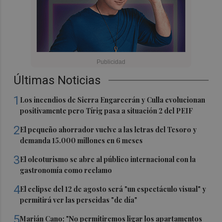
Últimas Noticias
1
Los incendios de Sierra Engarcerán y Culla evolucionan
positivamente pero Tírig pasa a situación 2 del PEIF
2
El pequeño ahorrador vuelve a las letras del Tesoro y
demanda 15.000 millones en 6 meses
3
El oleoturismo se abre al público internacional con la
gastronomía como reclamo
4
El eclipse del 12 de agosto será "un espectáculo visual" y
permitirá ver las perseidas "de día"
5
Marián Cano: "No permitiremos ligar los apartamentos