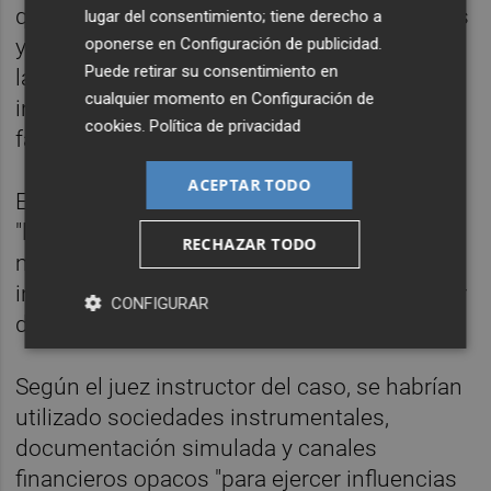
que habría puesto sus contactos personales
lugar del consentimiento; tiene derecho a
oponerse en
Configuración de publicidad
.
y su capacidad de acceso a altos cargos de
Puede retirar su consentimiento en
la Administración al servicio de terceros
cualquier momento en
Configuración de
interesados en obtener decisiones
cookies
.
Política de privacidad
favorables".
ACEPTAR TODO
Esa supuesta trama tendría como finalidad
"la obtención de beneficios económicos
RECHAZAR TODO
mediante la intermediación y el ejercicio de
influencias ante instancias públicas en favor
CONFIGURAR
de terceros, principalmente Plus Ultra".
Según el juez instructor del caso, se habrían
utilizado sociedades instrumentales,
documentación simulada y canales
financieros opacos "para ejercer influencias