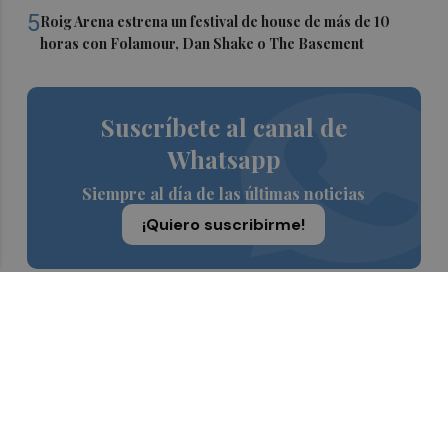
5
Roig Arena estrena un festival de house de más de 10
horas con Folamour, Dan Shake o The Basement
Suscríbete al canal de
Whatsapp
Siempre al día de las últimas noticias
¡Quiero suscribirme!