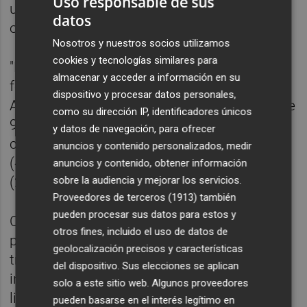
Uso responsable de sus
utilización personal de los fondos
datos
obtenidos".
Nosotros y nuestros socios utilizamos
cookies y tecnologías similares para
"La sociedad Análisis Relevante percibe
almacenar y acceder a información en su
fondos de Plus Ultra, Sofgestor, Grupo
dispositivo y procesar datos personales,
Aldesa e Inteligencia Prospectiva por más de
como su dirección IP, identificadores únicos
941.000 euros, remitiendo posteriormente
y datos de navegación, para ofrecer
cantidades significativas a Zapatero
anuncios y contenido personalizados, medir
(490.780) y a la sociedad What The Fav
anuncios y contenido, obtener información
sobre la audiencia y mejorar los servicios.
(239.755)", de sus hijas, detallaba.
Proveedores de terceros (1913)
también
pueden procesar sus datos para estos y
Calama señaló que la investigación ha
otros fines, incluido el uso de datos de
permitido constatar la existencia de "una
geolocalización precisos y características
trama organizada de ejercicio ilícito de
del dispositivo. Sus elecciones se aplican
influencias, estructuralmente organizada y
solo a este sitio web. Algunos proveedores
liderada por José Luis Rodríguez Zapatero,
pueden basarse en el interés legítimo en