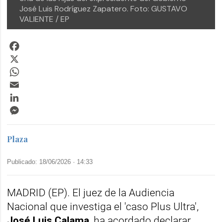
José Luis Rodríguez Zapatero.
Foto: GUSTAVO
VALIENTE / EP
Facebook
X
WhatsApp
Email
LinkedIn
Messenger
Plaza
Publicado: 18/06/2026 ·
14:33
MADRID (EP). El juez de la Audiencia
Nacional que investiga el 'caso Plus Ultra',
José Luis Calama
, ha acordado declarar