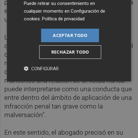
personal eventual en Moncloa e indicó que la
Puede retirar su consentimiento en
eligió por sus conocimientos y porque tenía
cualquier momento en
Configuración de
una relación de amistad previa con ella.
cookies
.
Política de privacidad
ACEPTAR TODO
La defensa de Gómez alegó en un recurso
que presentó ante la Audiencia de Madrid --al
RECHAZAR TODO
que tuvo acceso
Europa Press
-- que "la
realización de un favor a la persona para la
CONFIGURAR
que trabajas y con la que, además,
mantienes una relación de amistad nunca
puede interpretarse como una conducta que
entre dentro del ámbito de aplicación de una
infracción penal tan grave como la
malversación".
En este sentido, el abogado precisó en su