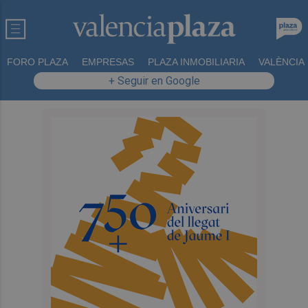
FORO PLAZA
EMPRESAS
PLAZA INMOBILIARIA
VALÈNCIA
+ Seguir en Google