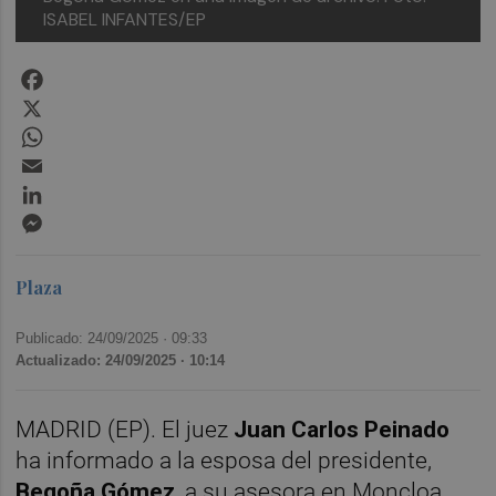
ISABEL INFANTES/EP
Facebook
X
WhatsApp
Email
LinkedIn
Messenger
Plaza
Publicado: 24/09/2025 ·
09:33
Actualizado: 24/09/2025 · 10:14
MADRID (EP). El juez
Juan Carlos Peinado
ha informado a la esposa del presidente,
Begoña Gómez
, a su asesora en Moncloa,