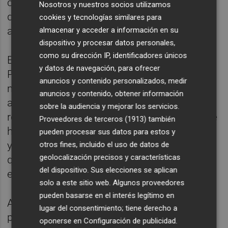
comisión de hechos delictivos" en el marco
Nosotros y nuestros socios utilizamos
del nombramiento de Cristina Álvarez como
cookies y tecnologías similares para
asesora de Begoña Gómez.
almacenar y acceder a información en su
dispositivo y procesar datos personales,
como su dirección IP, identificadores únicos
El pasado 10 de septiembre, la esposa de
y datos de navegación, para ofrecer
Pedro Sánchez explicó durante unos cinco
anuncios y contenido personalizados, medir
minutos las funciones de trabajo de su
anuncios y contenido, obtener información
asesora y reiteró --como indicó su letrado en
sobre la audiencia y mejorar los servicios.
recursos anteriores-- que Álvarez siempre se
Proveedores de terceros (1913)
también
ha dedicado a la organización de su agenda
pueden procesar sus datos para estos y
y a acompañarla a actos oficiales, al tiempo
otros fines, incluido el uso de datos de
geolocalización precisos y características
que manifestó que ésta le hizo algún "favor"
del dispositivo. Sus elecciones se aplican
en ocasiones excepcionales.
solo a este sitio web. Algunos proveedores
pueden basarse en el interés legítimo en
Además, Gómez aseguró que desconocía el
lugar del consentimiento; tiene derecho a
proceso de nombramiento de Álvarez como
oponerse en
Configuración de publicidad
.