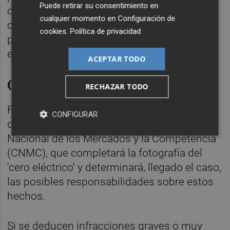
Puede retirar su consentimiento en
otro, por el PSOE y Sumar, para crear sendas
cualquier momento en
Configuración de
comisiones sobre los mismos hechos. Está
cookies
.
Política de privacidad
por ver cómo evolucionan y qué calendario
establecen.
ACEPTAR TODO
Otras investigaciones
RECHAZAR TODO
Fuera del ámbito político, también se prevé
CONFIGURAR
que avance la investigación de la Comisión
Nacional de los Mercados y la Competencia
(CNMC), que completará la fotografía del
'cero eléctrico' y determinará, llegado el caso,
las posibles responsabilidades sobre estos
hechos.
Si se deducen infracciones graves o muy