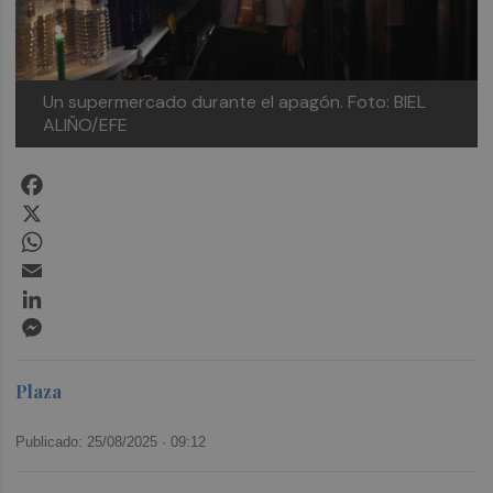
Un supermercado durante el apagón.
Foto: BIEL
ALIÑO/EFE
Facebook
X
WhatsApp
Email
LinkedIn
Messenger
Plaza
Publicado: 25/08/2025 ·
09:12