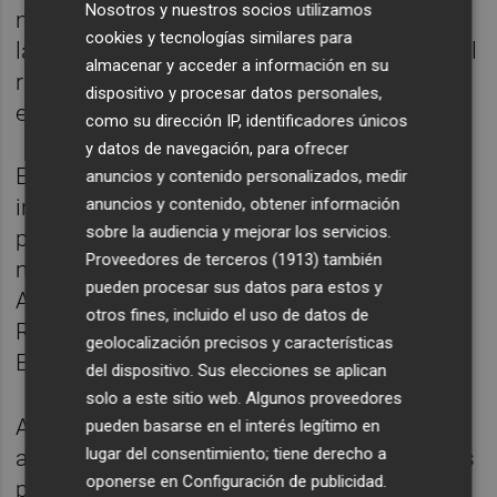
Nosotros y nuestros socios utilizamos
ninguna planificación que tuviera en cuenta
cookies y tecnologías similares para
la tensión del sistema eléctrico, y advirtió del
almacenar y acceder a información en su
riesgo que supone tener un solo tipo de
dispositivo y procesar datos personales,
energía funcionando.
como su dirección IP, identificadores únicos
y datos de navegación, para ofrecer
En el plan de trabajo de esta comisión se
anuncios y contenido personalizados, medir
anuncios y contenido, obtener información
incluyen altos cargos políticos, como el
sobre la audiencia y mejorar los servicios.
presidente del Gobierno, Pedro Sánchez, o la
Proveedores de terceros (1913)
también
ministra para la Transición Ecológica, Sara
pueden procesar sus datos para estos y
Aagesen, y directivos de empresas como
otros fines, incluido el uso de datos de
Redeia -matriz de Red Eléctrica-, Iberdrola
geolocalización precisos y características
España, Naturgy o Endesa.
del dispositivo. Sus elecciones se aplican
solo a este sitio web. Algunos proveedores
Además de esta, el pleno del Congreso
pueden basarse en el interés legítimo en
lugar del consentimiento; tiene derecho a
aprobó el pasado 28 de mayo las solicitudes
oponerse en
Configuración de publicidad
.
presentadas, por un lado, por el PP, y por