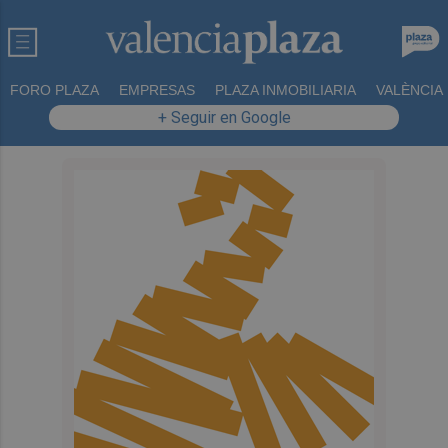
FORO PLAZA
EMPRESAS
PLAZA INMOBILIARIA
VALÈNCIA
+ Seguir en Google