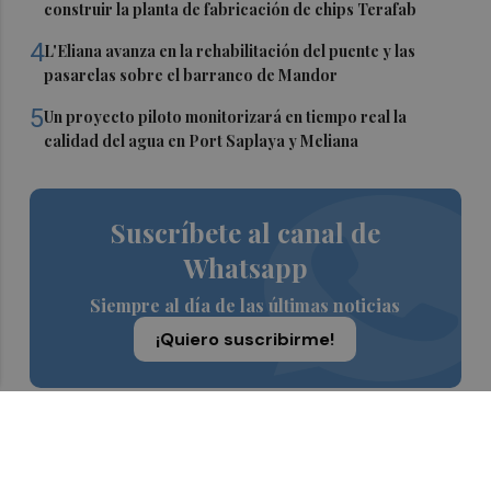
construir la planta de fabricación de chips Terafab
4
L'Eliana avanza en la rehabilitación del puente y las
pasarelas sobre el barranco de Mandor
5
Un proyecto piloto monitorizará en tiempo real la
calidad del agua en Port Saplaya y Meliana
Suscríbete al canal de
Whatsapp
Siempre al día de las últimas noticias
¡Quiero suscribirme!