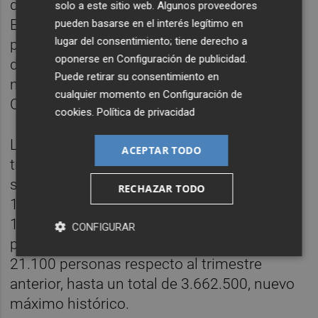
desestacionalizados, lo que demuestra que
solo a este sitio web. Algunos proveedores
España afronta los retos de hoy mejor
pueden basarse en el interés legítimo en
lugar del consentimiento; tiene derecho a
preparada que en crisis anteriores", ha
oponerse en
Configuración de publicidad
.
destacado el vicepresidente primero y
Puede retirar su consentimiento en
ministro de Economía, Comercio y Empresa,
cualquier momento en
Configuración de
Carlos Cuerpo.
cookies
.
Política de privacidad
La destrucción de empleo registrada en los
ACEPTAR TODO
tres primeros meses del año se concentró,
sobre todo, en el sector privado, que perdió
RECHAZAR TODO
191.400 empleos (-1%), hasta un total de
18,63 millones, en tanto que el sector
CONFIGURAR
público elevó sus puestos de trabajo en
21.100 personas respecto al trimestre
anterior, hasta un total de 3.662.500, nuevo
máximo histórico.