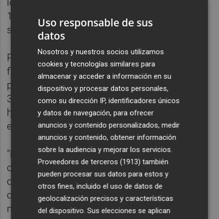
lo que la tasa de temporalidad cayó hasta el
14,77%, reduciéndose hasta el 11,91% en el
Uso responsable de sus
sector privado.
datos
Nosotros y nuestros socios utilizamos
Por su parte, los asalariados con contrato
cookies y tecnologías similares para
fijo-discontinuo que estaban ocupados en el
almacenar y acceder a información en su
primer trimestre del año se incrementó en
dispositivo y procesar datos personales,
300 respecto al mismo periodo de 2025,
como su dirección IP, identificadores únicos
hasta sumar 612.900, de los que 260.800
y datos de navegación, para ofrecer
eran varones y 352.100, mujeres.
anuncios y contenido personalizados, medir
anuncios y contenido, obtener información
sobre la audiencia y mejorar los servicios.
"Los datos confirman un mercado laboral
Proveedores de terceros (1913)
también
capaz de seguir creando empleo de mayor
pueden procesar sus datos para estos y
calidad incluso en un contexto internacional
otros fines, incluido el uso de datos de
complejo. Hemos alcanzado un nuevo
geolocalización precisos y características
máximo histórico de ocupación en términos
del dispositivo. Sus elecciones se aplican