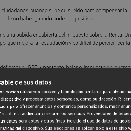
 los ciudadanos, cuando sube su sueldo para compensar la
ar de no haber ganado poder adquisitivo.
one una subida encubierta del Impuesto sobre la Renta. U
porque mejora la recaudación y es difícil de percibir por la
flactar el IRPF y, por tanto, bajar el impuesto de la renta
ra ello?", se preguntó en voz alta Gamarra.
able de sus datos
os socios utilizamos cookies y tecnologías similares para almacena
dispositivo y procesar datos personales, como su dirección IP, iden
ción, para ofrecer anuncios y contenido personalizados, medir anun
n sobre la audiencia y mejorar los servicios.
Proveedores de tercer
s datos para estos y otros fines, incluido el uso de datos de geolo
rísticas del dispositivo. Sus elecciones se aplican solo a este sitio