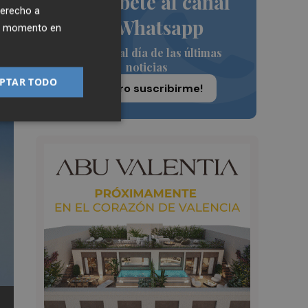
Suscríbete al canal
derecho a
de Whatsapp
ier momento en
Siempre al día de las últimas
noticias
PTAR TODO
¡Quiero suscribirme!