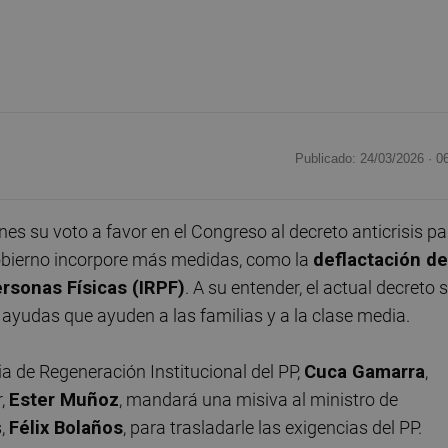
Publicado: 24/03/2026 ·
0
es su voto a favor en el Congreso al decreto anticrisis pa
 Gobierno incorpore más medidas, como la
deflactación de
ersonas Físicas (IRPF)
. A su entender, el actual decreto 
ayudas que ayuden a las familias y a la clase media.
ia de Regeneración Institucional del PP,
Cuca Gamarra
,
r,
Ester Muñoz
, mandará una misiva al ministro de
s,
Félix Bolaños
, para trasladarle las exigencias del PP.