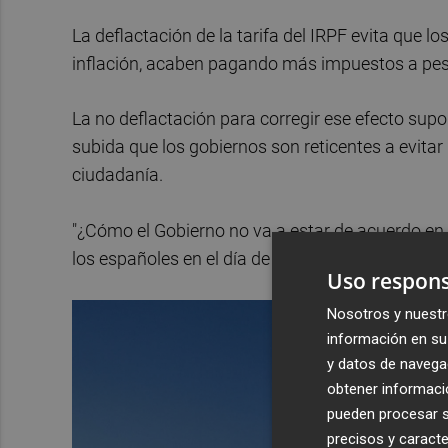
La deflactación de la tarifa del IRPF evita que
inflación, acaben pagando más impuestos a pes
La no deflactación para corregir ese efecto sup
subida que los gobiernos son reticentes a evitar 
ciudadanía.
"¿Cómo el Gobierno no va a estar de acuerdo en de
los españoles en el día de hoy, si tiene dinero pa
Uso respons
Nosotros y nuestr
información en su 
y datos de navega
obtener informació
pueden procesar su
precisos y caracte