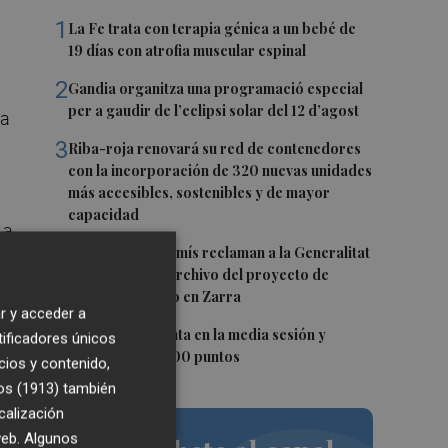
1
La Fe trata con terapia génica a un bebé de
19 días con atrofia muscular espinal
2
Gandia organitza una programació especial
per a gaudir de l’eclipsi solar del 12 d’agost
na
3
Riba-roja renovará su red de contenedores
con la incorporación de 320 nuevas unidades
más accesibles, sostenibles y de mayor
capacidad
 a
4
PSPV y Compromís reclaman a la Generalitat
la retirada y el archivo del proyecto de
macrovertedero en Zarra
r y acceder a
5
El Ibex 35 repunta en la media sesión y
tificadores únicos
supera los 20.200 puntos
cios y contenido,
os (1913)
también
calización
 web. Algunos