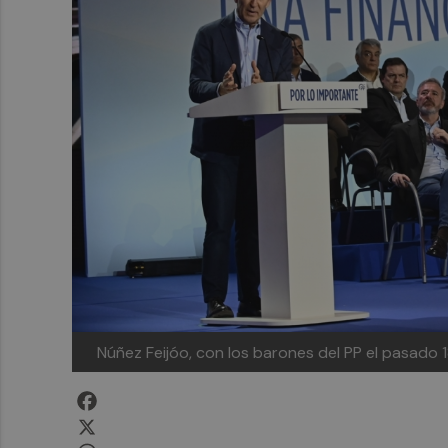
Núñez Feijóo, con los barones del PP el pasado 
Facebook
X
WhatsApp