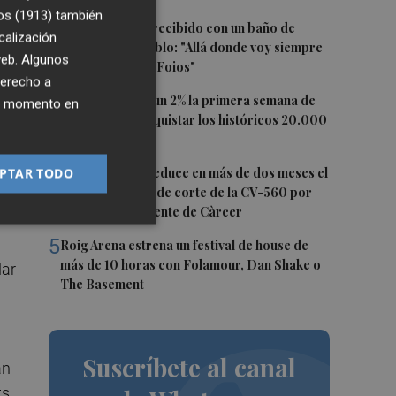
a
os (1913)
también
2
Ferran Torres, recibido con un baño de
a
calización
masas en su pueblo: "Allá donde voy siempre
 web. Algunos
digo que soy de Foios"
derecho a
3
El Ibex 35 sube un 2% la primera semana de
ier momento en
 es
agosto tras conquistar los históricos 20.000
puntos
4
PTAR TODO
La Diputación reduce en más de dos meses el
tiempo previsto de corte de la CV-560 por
las obras del puente de Càrcer
5
Roig Arena estrena un festival de house de
más de 10 horas con Folamour, Dan Shake o
lar
The Basement
Suscríbete al canal
an
ts