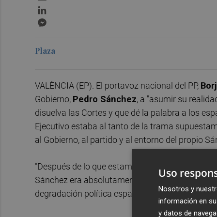
LinkedIn
Messenger
Plaza
VALÈNCIA (EP). El portavoz nacional del PP,
Bor
Gobierno,
Pedro Sánchez
, a "asumir su realida
disuelva las Cortes y que dé la palabra a los espa
Ejecutivo estaba al tanto de la trama supuestam
al Gobierno, al partido y al entorno del propio S
"Después de lo que estamos teniendo oportunidad
Uso respons
Sánchez era absolutamente conocedor de todo, l
Nosotros y nuestr
degradación política española debe de finalizar 
información en su 
y datos de navega