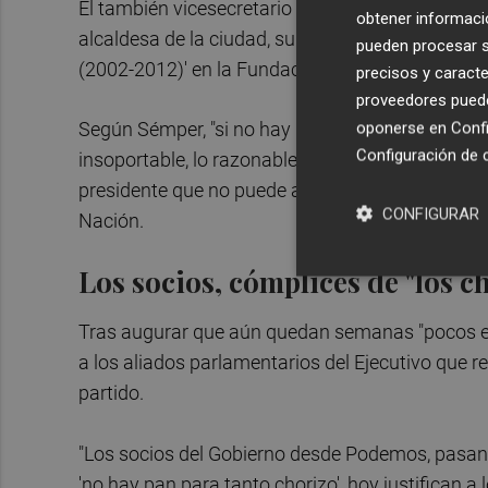
El también vicesecretario de Cultura del PP ha he
obtener informació
alcaldesa de la ciudad, su compañera de partid
pueden procesar su
(2002-2012)' en la Fundación Bancaja.
precisos y caracte
proveedores pueden
oponerse en
Confi
Según Sémper, "si no hay mayoría para gobernar 
Configuración de 
insoportable, lo razonable es disolver las Corte
presidente que no puede aprobar leyes, Presupue
CONFIGURAR
Nación.
Los socios, cómplices de "los c
Tras augurar que aún quedan semanas "pocos edif
a los aliados parlamentarios del Ejecutivo que
partido.
"Los socios del Gobierno desde Podemos, pasan
'no hay pan para tanto chorizo', hoy justifican 