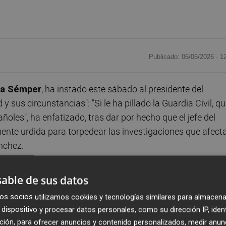
Publicado: 06/06/2026 ·
1
ja Sémper
, ha instado este sábado al presidente del
d y sus circunstancias": "Si le ha pillado la Guardia Civil, q
ñoles", ha enfatizado, tras dar por hecho que el jefe del
ente urdida para torpedear las investigaciones que afect
ánchez.
 de leer, después de la evidencia por la UCO de que Pedr
able de sus datos
o que tenemos que decirle es que pare ya, que la
os socios utilizamos cookies y tecnologías similares para almacena
y sólo hay una manera de que finalice", ha incidido Sémper
dispositivo y procesar datos personales, como su dirección IP, iden
ción, para ofrecer anuncios y contenido personalizados, medir anun