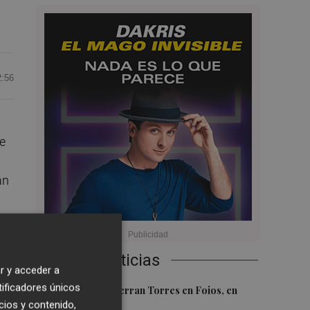
2:56
ue
an
o
Últimas Noticias
r y acceder a
.
tificadores únicos
1
El homenaje a Ferran Torres en Foios, en
cios y contenido,
imágenes