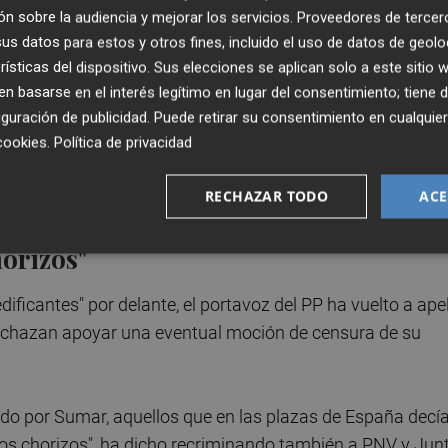
cho estas declaraciones en Valencia tras visitar junto a l
n sobre la audiencia y mejorar los servicios.
Proveedores de tercer
o
María José Catalá
, la exposición 'Tàpies. Última décad
s datos para estos y otros fines, incluido el uso de datos de geolo
rísticas del dispositivo. Sus elecciones se aplican solo a este sitio
 basarse en el interés legítimo en lugar del consentimiento; tiene 
guración de publicidad
. Puede retirar su consentimiento en cualqu
ni para resolver los problemas españoles y la corrupción
cookies
.
Política de privacidad
s" y no mantener un Gobierno que está "en colapso" y un
stos ni someterse a un Debate sobre el estado de la
RECHAZAR TODO
ACE
horizos"
icantes" por delante, el portavoz del PP ha vuelto a ape
 rechazan apoyar una eventual moción de censura de su
do por Sumar, aquellos que en las plazas de España decí
a los chorizos", ha dicho recriminando también a PNV y Jun