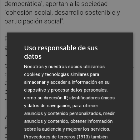
democrática", aportan a la sociedad
"cohesión social, desarrollo sostenible y
participación social".
Por ello, abogan por promover el
Uso responsable de sus
asociacionismo y el desarrollo del
datos
movimiento vecinal como cauce
participativo de la ciudadanía, incluyéndolas,
Nosotros y nuestros socios utilizamos
por ejemplo, en la agenda política municipal
cookies y tecnologías similares para
o creando consejos de ciudadanía en
almacenar y acceder a información en su
dispositivo y procesar datos personales,
beneficio de la calidad de vida de los
como su dirección IP, identificadores únicos
municipios y barrios del territorio español.
y datos de navegación, para ofrecer
anuncios y contenido personalizados, medir
Asimismo piden al Gobierno que analice el
anuncios y contenido, obtener información
establecimiento de una regulación
sobre la audiencia y mejorar los servicios.
específica que establezca los principios
Proveedores de terceros (1913)
también