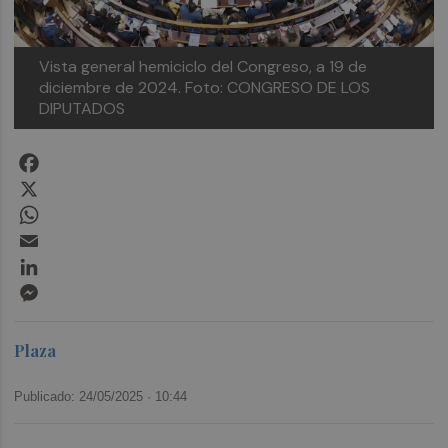
Vista general hemiciclo del Congreso, a 19 de
diciembre de 2024.
Foto: CONGRESO DE LOS
DIPUTADOS
Facebook
X
WhatsApp
Email
LinkedIn
Messenger
Plaza
Publicado: 24/05/2025 ·
10:44