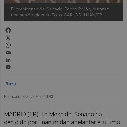
El presidente del Senado, Pedro Rollán, durante
una sesión plenaria
Foto: CARLOS LUJÁN/EP
Facebook
X
WhatsApp
Email
LinkedIn
Messenger
Plaza
Publicado: 25/03/2025 ·
13:43
MADRID (EP). La Mesa del Senado ha
decidido por unanimidad adelantar el último