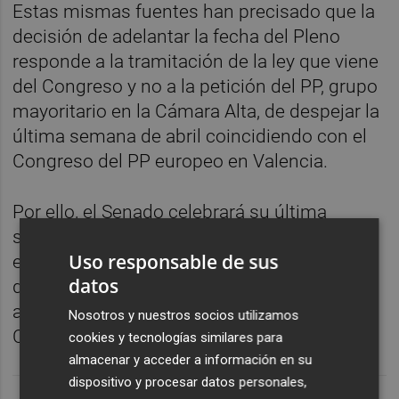
Estas mismas fuentes han precisado que la
decisión de adelantar la fecha del Pleno
responde a la tramitación de la ley que viene
del Congreso y no a la petición del PP, grupo
mayoritario en la Cámara Alta, de despejar la
última semana de abril coincidiendo con el
Congreso del PP europeo en Valencia.
Por ello, el Senado celebrará su última
sesión plenaria del mes de abril el día 22 de
Uso responsable de sus
ese mes y se desarrollará todo en el mismo
datos
día para liberar de agenda también el 23 de
abril, que se conmemora Sant Jordi en
Nosotros y nuestros socios utilizamos
Cataluña.
cookies y tecnologías similares para
almacenar y acceder a información en su
dispositivo y procesar datos personales,