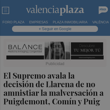
FORO PLAZA
EMPRESAS
PLAZA INMOBILIARIA
VALÈNCIA
+ Seguir en Google
El Supremo avala la
decisión de Llarena de no
amnistiar la malversación a
Puigdemont, Comín y Puig