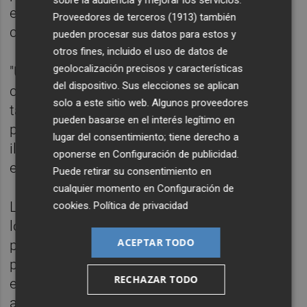
el incremento de los activos patrimoniales
Proveedores de terceros (1913)
también
como el no detrimento del pasivo".
pueden procesar sus datos para estos y
otros fines, incluido el uso de datos de
geolocalización precisos y características
"Un sujeto se beneficia patrimonialmente
del dispositivo. Sus elecciones se aplican
cuando se incrementa su patrimonio pero
solo a este sitio web. Algunos proveedores
también cuando su patrimonio no decrece
pueden basarse en el interés legítimo en
porque sus obligaciones son asumidas
lugar del consentimiento; tiene derecho a
ilícitamente por los fondos públicos",
oponerse en
Configuración de publicidad
.
exponen.
Puede retirar su consentimiento en
cualquier momento en
Configuración de
Los magistrados señalan que "en este caso
cookies
.
Política de privacidad
los investigados se beneficiaron
ACEPTAR TODO
patrimonialmente en tanto que impulsaron
personalmente el proyecto político ilegal y
RECHAZAR TODO
endosaron los gastos a la administración
autonómica, sin que esa iniciativa