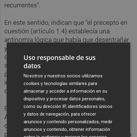
recurrentes".
En este sentido, indican que "el precepto en
cuestión (artículo 1.4) establecía una
antinomia lógica que había que desentrañar
y, desde luego, el tenor literal de la ley no
Uso responsable de sus
dice, como argumentan los recurrentes, que
datos
solo puede entenderse como beneficio
personal de carácter patrimonial el
Nosotros y nuestros socios utilizamos
incremento tangible y directo del patrimonio
cookies y tecnologías similares para
del sujeto".
almacenar y acceder a información en su
dispositivo y procesar datos personales,
como su dirección IP, identificadores únicos
Para llegar a estas conclusiones, la Sala de
y datos de navegación, para ofrecer
Apelación ha analizado el concepto jurídico
anuncios y contenido personalizados, medir
de "beneficio personal de carácter
anuncios y contenido, obtener información
patrimonial" determinando que abarca "tanto
sobre la audiencia y mejorar los servicios.