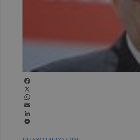
Facebook
X
WhatsApp
Email
LinkedIn
Messenger
VALENCIAPLAZA.COM