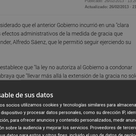
Publicado: 26/02/2013 ·
13:2
Actualizado: 26/02/2013 · 2
erado que el anterior Gobierno incurrió en una "clara
los efectos administrativos de la medida de gracia que
der, Alfredo Sáenz, que le permitió seguir ejerciendo su
 establece que "la ley no autoriza al Gobierno a condonar
braya que "llevar más allá la extensión de la gracia no so
able de sus datos
os del Ejecutivo de José Luis Rodríguez Zapatero que
os socios utilizamos cookies y tecnologías similares para almacena
a actividad bancaria" a Sáenz, al considerar que no debió
dispositivo y procesar datos personales, como su dirección IP, iden
aparecer el rastro administrativo de la condena".
ción, para ofrecer anuncios y contenido personalizados, medir anun
n sobre la audiencia y mejorar los servicios.
Proveedores de tercer
s datos para estos y otros fines, incluido el uso de datos de geolo