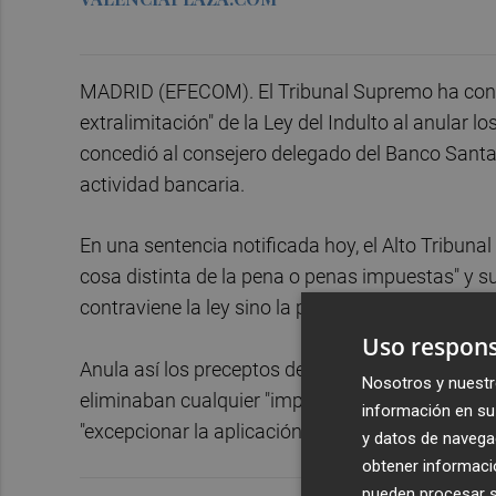
MADRID (EFECOM). El Tribunal Supremo ha consid
extralimitación" de la Ley del Indulto al anular 
concedió al consejero delegado del Banco Santan
actividad bancaria.
En una sentencia notificada hoy, el Alto Tribunal
cosa distinta de la pena o penas impuestas" y su
contraviene la ley sino la propia Constitución".
Uso respons
Anula así los preceptos de los dos reales decret
Nosotros y nuestr
eliminaban cualquier "impedimento para ejercer l
información en su 
"excepcionar la aplicación de la ley haciendo des
y datos de navega
obtener informació
pueden procesar su