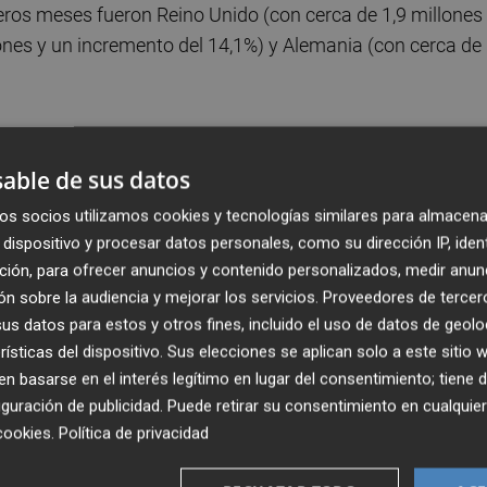
eros meses fueron Reino Unido (con cerca de 1,9 millones
lones y un incremento del 14,1%) y Alemania (con cerca de
hotelero creció un 4,2%, mientras que la vivienda en alquil
ístico.
able de sus datos
os socios utilizamos cookies y tecnologías similares para almacena
turistas fue de cuatro a siete noches, con casi 2,6 millones
dispositivo y procesar datos personales, como su dirección IP, iden
ntes se incrementó un 15,8% entre los que no pernoctan
ción, para ofrecer anuncios y contenido personalizados, medir anun
on mayor duración (más de 15 noches).
n sobre la audiencia y mejorar los servicios.
Proveedores de tercer
s datos para estos y otros fines, incluido el uso de datos de geolo
uete turístico en febrero, un 9,0% más. Con paquete turísti
rísticas del dispositivo. Sus elecciones se aplican solo a este sitio
 basarse en el interés legítimo en lugar del consentimiento; tiene 
guración de publicidad
. Puede retirar su consentimiento en cualqu
cookies
.
Política de privacidad
uristas que visitaron España el pasado en febrero, con el
 Andalucía (14,4%). A Canarias llegaron un 2,6% más de