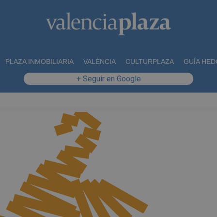
PLAZA INMOBILIARIA
VALÈNCIA
CULTURPLAZA
GUÍA HED
+ Seguir en Google