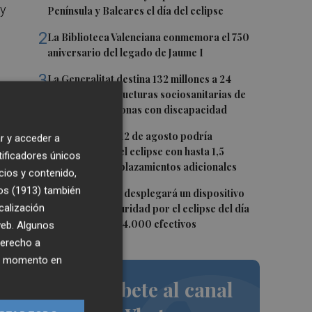
 y
Península y Baleares el día del eclipse
2
La Biblioteca Valenciana conmemora el 750
aniversario del legado de Jaume I
3
La Generalitat destina 132 millones a 24
er
nuevas infraestructuras sociosanitarias de
mayores y personas con discapacidad
4
La movilidad el 12 de agosto podría
r y acceder a
 y
duplicarse por el eclipse con hasta 1,5
tificadores únicos
millones de desplazamientos adicionales
cios y contenido,
os (1913)
también
5
La Guardia Civil desplegará un dispositivo
calización
especial de seguridad por el eclipse del día
co
12, con más de 24.000 efectivos
 web. Algunos
derecho a
ier momento en
Suscríbete al canal