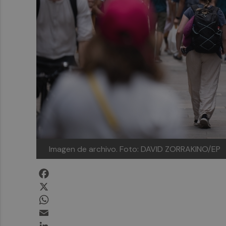
Imagen de archivo.
Foto: DAVID ZORRAKINO/EP
Facebook
X
WhatsApp
Email
LinkedIn