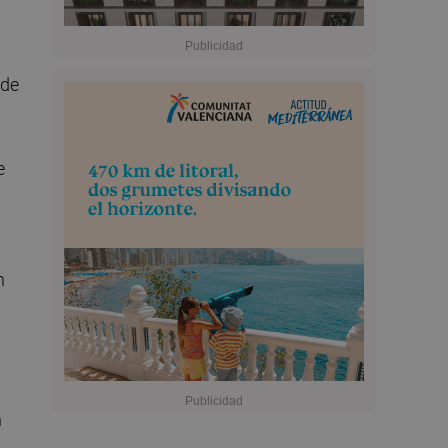
 de
e
n
n