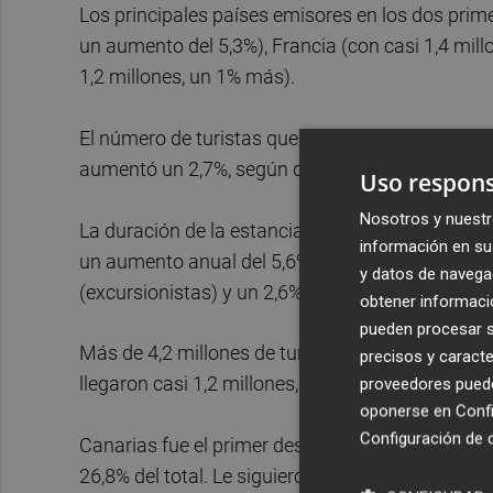
Los principales países emisores en los dos prim
un aumento del 5,3%), Francia (con casi 1,4 mil
1,2 millones, un 1% más).
El número de turistas que utilizaron alojamiento 
aumentó un 2,7%, según datos del instituto estad
Uso respons
Nosotros y nuestr
La duración de la estancia mayoritaria entre los 
información en su 
un aumento anual del 5,6%. El número de visita
y datos de navega
(excursionistas) y un 2,6% entre los turistas c
obtener informació
pueden procesar su
Más de 4,2 millones de turistas viajaron sin paq
precisos y caracte
llegaron casi 1,2 millones, un 3% más.
proveedores pueden
oponerse en
Confi
Configuración de 
Canarias fue el primer destino principal de los t
26,8% del total. Le siguieron Cataluña (21,1%) y