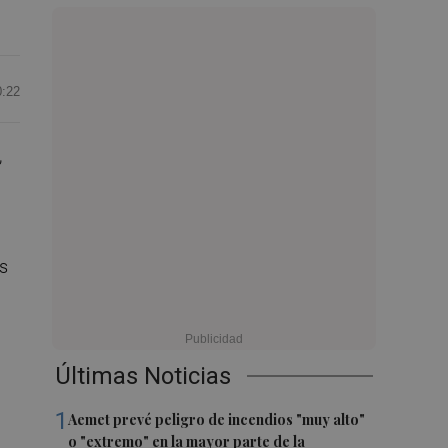
0:22
,
s
Últimas Noticias
1
Aemet prevé peligro de incendios "muy alto"
o "extremo" en la mayor parte de la