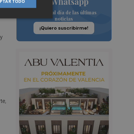
de Whatsapp
PTAR TODO
Siempre al día de las últimas
noticias
¡Quiero suscribirme!
 y
te,