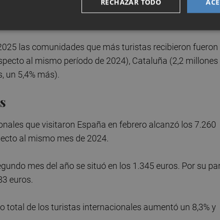
RECHAZAR TODO
ACE
uristas que visitaron Cataluña aumentó un 7,8% y a
2025 las comunidades que más turistas recibieron fueron
specto al mismo período de 2024), Cataluña (2,2 millones
s, un 5,4% más).
s
cionales que visitaron España en febrero alcanzó los 7.260
specto al mismo mes de 2024.
egundo mes del año se situó en los 1.345 euros. Por su par
83 euros.
 total de los turistas internacionales aumentó un 8,3% y