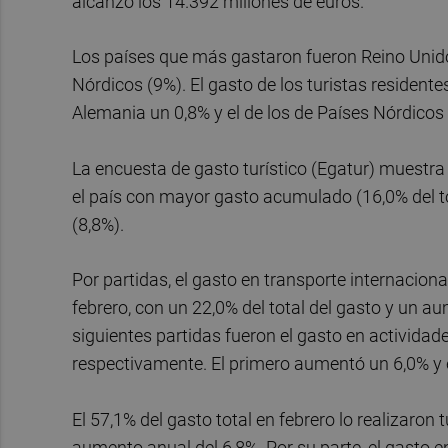
alcanzó los 14.392 millones de euros.
Los países que más gastaron fueron Reino Unido 
Nórdicos (9%). El gasto de los turistas resident
Alemania un 0,8% y el de los de Países Nórdicos
La encuesta de gasto turístico (Egatur) muestr
el país con mayor gasto acumulado (16,0% del to
(8,8%).
Por partidas, el gasto en transporte internacional
febrero, con un 22,0% del total del gasto y un 
siguientes partidas fueron el gasto en actividade
respectivamente. El primero aumentó un 6,0% y 
El 57,1% del gasto total en febrero lo realizaron
aumento anual del 6,8%. Por su parte, el gasto 