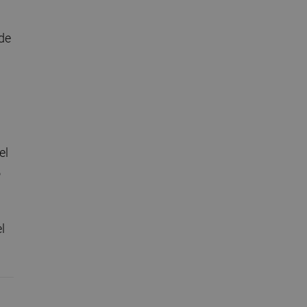
 de
el
%
l