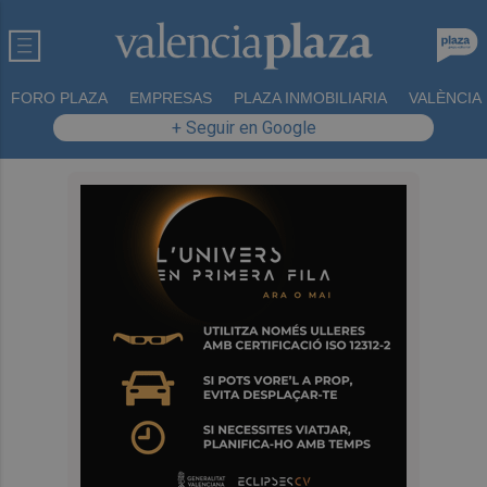
FORO PLAZA
EMPRESAS
PLAZA INMOBILIARIA
VALÈNCIA
+ Seguir en Google