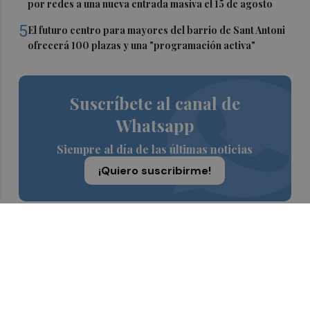
por redes a una nueva entrada masiva el 15 de agosto
5
El futuro centro para mayores del barrio de Sant Antoni
ofrecerá 100 plazas y una "programación activa"
Suscríbete al canal de
Whatsapp
Siempre al día de las últimas noticias
¡Quiero suscribirme!