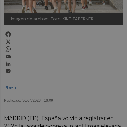
Imagen de archivo.
Foto: KIKE TABERNER
Facebook
X
WhatsApp
Email
LinkedIn
Messenger
Plaza
Publicado: 30/04/2026 ·
16:09
MADRID (EP). España volvió a registrar en
2025 la tasa de pobreza infantil más elevada