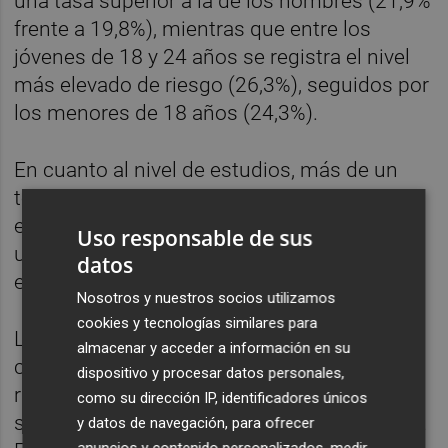
una tasa superior a la de los hombres (21,9%
frente a 19,8%), mientras que entre los
jóvenes de 18 y 24 años se registra el nivel
más elevado de riesgo (26,3%), seguidos por
los menores de 18 años (24,3%).
En cuanto al nivel de estudios, más de un
tercio de las personas con menor formación
estaban en riesgo (34,2%), frente a apenas
Uso responsable de sus
un 10,3% entre quienes contaban con
datos
estudios superiores.
Nosotros y nuestros socios utilizamos
cookies y tecnologías similares para
Las personas desempleadas constituyen el
almacenar y acceder a información en su
colectivo más vulnerable, con un 66,3% en
dispositivo y procesar datos personales,
riesgo de pobreza o exclusión social,
como su dirección IP, identificadores únicos
seguidas por las personas inactivas (44,3%).
y datos de navegación, para ofrecer