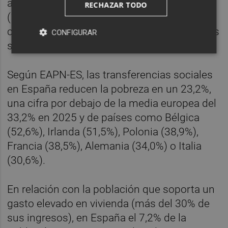
aquellos formados por personas adultas
RECHAZAR TODO
(19,8%). En el caso de España, casi tres de
cada diez personas en hogares con menores
CONFIGURAR
se encuentran en esta situación.
Según EAPN-ES, las transferencias sociales
en España reducen la pobreza en un 23,2%,
una cifra por debajo de la media europea del
33,2% en 2025 y de países como Bélgica
(52,6%), Irlanda (51,5%), Polonia (38,9%),
Francia (38,5%), Alemania (34,0%) o Italia
(30,6%).
En relación con la población que soporta un
gasto elevado en vivienda (más del 30% de
sus ingresos), en España el 7,2% de la