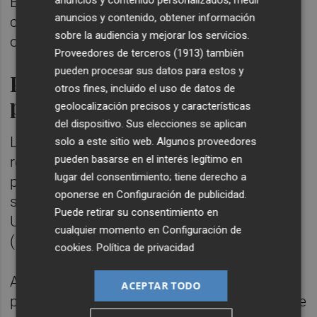
anuncios y contenido personalizados, medir
En cambio, el riesgo se reduce
anuncios y contenido, obtener información
considerablemente entre la población
sobre la audiencia y mejorar los servicios.
ocupada (10,9%) y jubilada (17,6%).
Proveedores de terceros (1913)
también
pueden procesar sus datos para estos y
Población empleada en
otros fines, incluido el uso de datos de
pobreza
geolocalización precisos y características
del dispositivo. Sus elecciones se aplican
Los datos, recogidos por Europa Press,
solo a este sitio web. Algunos proveedores
pueden basarse en el interés legítimo en
reflejan que en España el 11,2% de la
lugar del consentimiento; tiene derecho a
población empleada está en pobreza, lo que
oponerse en
Configuración de publicidad
.
supone la segunda tasa más elevada de la
Puede retirar su consentimiento en
Unión Europea, por detrás de Bulgaria
cualquier momento en
Configuración de
(11,5%).
cookies
.
Política de privacidad
Asimismo, los hogares con hijos a cargo
ACEPTAR TODO
presentan una mayor exposición (22,1%) que