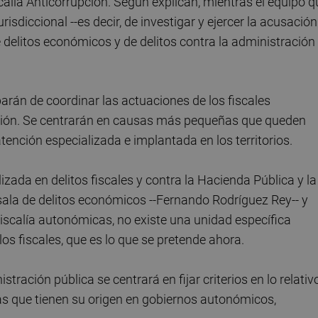
alía Anticorrupción. Según explican, mientras el equipo q
urisdiccional --es decir, de investigar y ejercer la acusación
de delitos económicos y de delitos contra la administración
rán de coordinar las actuaciones de los fiscales
tuación. Se centrarán en causas más pequeñas que queden
ención especializada e implantada en los territorios.
zada en delitos fiscales y contra la Hacienda Pública y la
 sala de delitos económicos --Fernando Rodríguez Rey-- y
 Fiscalía autonómicas, no existe una unidad específica
los fiscales, que es lo que se pretende ahora.
stración pública se centrará en fijar criterios en lo relativ
s que tienen su origen en gobiernos autonómicos,