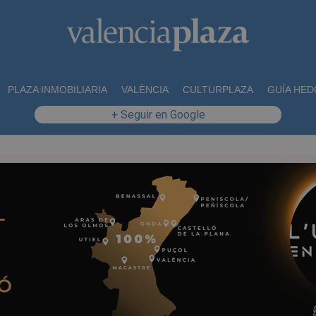
PLAZA INMOBILIARIA
VALÈNCIA
CULTURPLAZA
GUÍA HED
+ Seguir en Google