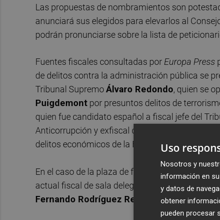
Las propuestas de nombramientos son potestad --
anunciará sus elegidos para elevarlos al Consejo
podrán pronunciarse sobre la lista de peticionari
Fuentes fiscales consultadas por
Europa Press
de delitos contra la administración pública se pr
Tribunal Supremo
Álvaro Redondo
, quien se o
Puigdemont
por presuntos delitos de terrorismo
quien fue candidato español a fiscal jefe del Trib
Anticorrupción y exfiscal de la Fiscalía Europea,
delitos económicos de la Fiscalía Provincial de 
Uso respons
Nosotros y nuestr
En el caso de la plaza de fiscal coordinador de d
información en su 
actual fiscal de sala delegado de delitos económ
y datos de navega
Fernando Rodríguez Rey
.
obtener informació
pueden procesar su