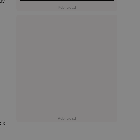
ue
o a