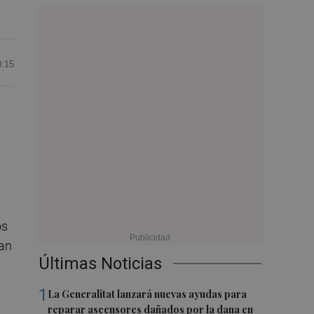
0:15
os
can
Últimas Noticias
1
La Generalitat lanzará nuevas ayudas para
reparar ascensores dañados por la dana en