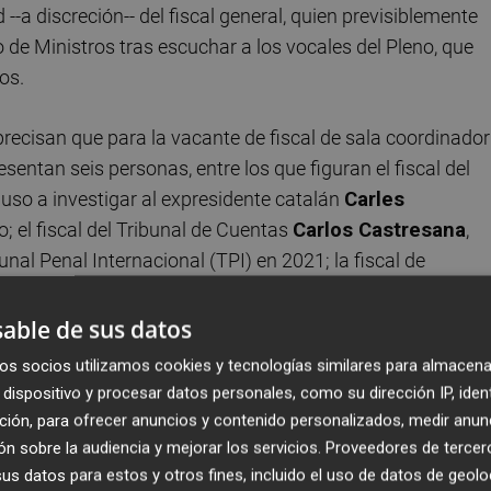
a discreción-- del fiscal general, quien previsiblemente
 de Ministros tras escuchar a los vocales del Pleno, que
os.
precisan que para la vacante de fiscal de sala coordinador
esentan seis personas, entre los que figuran el fiscal del
puso a investigar al expresidente catalán
Carles
; el fiscal del Tribunal de Cuentas
Carlos Castresana
,
unal Penal Internacional (TPI) en 2021; la fiscal de
Concepción Sabadell
; y la fiscal decana de la sección d
Madrid,
Virna Alonso Fernández
.
able de sus datos
os socios utilizamos cookies y tecnologías similares para almacena
elitos económicos constan cinco peticionarios, incluido el
dispositivo y procesar datos personales, como su dirección IP, iden
icos, adscrito a la sección penal de la Fiscalía del Supre
ción, para ofrecer anuncios y contenido personalizados, medir anun
n sobre la audiencia y mejorar los servicios.
Proveedores de tercer
s datos para estos y otros fines, incluido el uso de datos de geolo