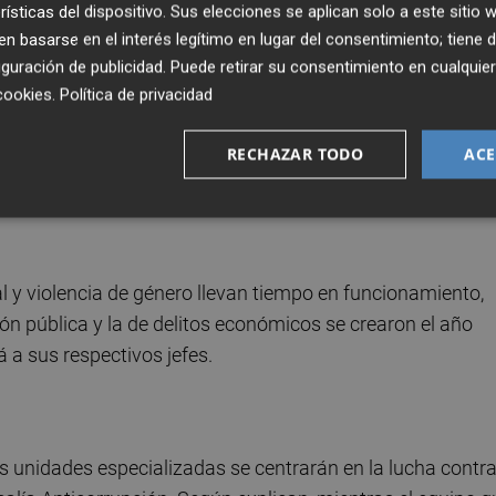
rísticas del dispositivo. Sus elecciones se aplican solo a este sitio
 candidatos a la plaza de fiscal de sala coordinador de
 basarse en el interés legítimo en lugar del consentimiento; tiene 
ue dejó vacante el fiscal Luis del Río tras su fallecimiento
guración de publicidad
. Puede retirar su consentimiento en cualqu
cookies
.
Política de privacidad
la mujer, que quedó vacante tras el ascenso de
Teresa
RECHAZAR TODO
ACE
nal del Supremo, se ha presentado una sola persona: la fis
e género en dicha comunidad autónoma, María Eugenia
l y violencia de género llevan tiempo en funcionamiento,
ión pública y la de delitos económicos se crearon el año
 a sus respectivos jefes.
s unidades especializadas se centrarán en la lucha contra