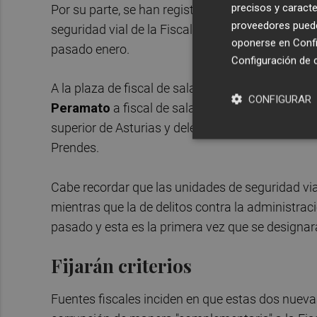
precisos y caracte
Por su parte, se han registrado 10 fiscales como
proveedores pueden
seguridad vial de la Fiscalía General del Estado, q
oponerse en
Confi
pasado enero.
Configuración de 
A la plaza de fiscal de sala de violencia contra 
CONFIGURAR
Peramato
a fiscal de sala jefa de la sección pe
superior de Asturias y delegada de violencia d
Prendes.
Cabe recordar que las unidades de seguridad via
mientras que la de delitos contra la administrac
pasado y esta es la primera vez que se designará
Fijarán criterios
Fuentes fiscales inciden en que estas dos nueva