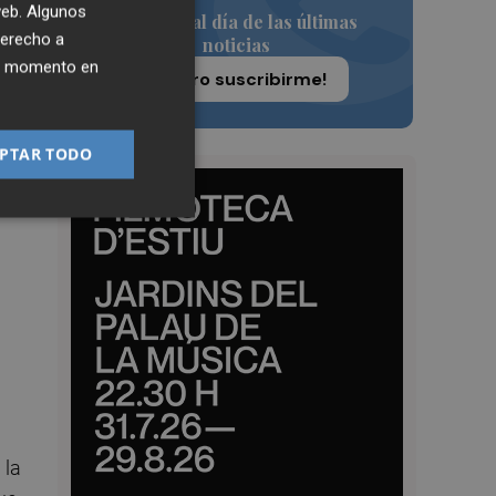
 web. Algunos
Siempre al día de las últimas
derecho a
noticias
 el
ier momento en
¡Quiero suscribirme!
PTAR TODO
cal
 la