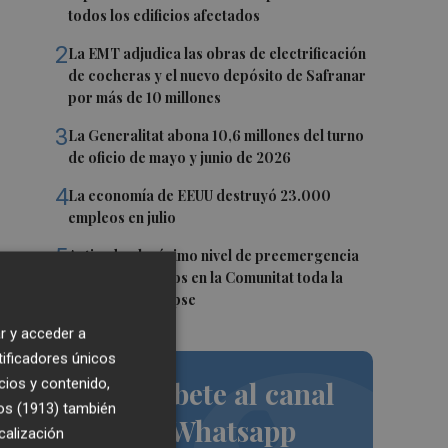
todos los edificios afectados
2
La EMT adjudica las obras de electrificación
de cocheras y el nuevo depósito de Safranar
por más de 10 millones
3
La Generalitat abona 10,6 millones del turno
de oficio de mayo y junio de 2026
4
La economía de EEUU destruyó 23.000
empleos en julio
5
Activado el máximo nivel de preemergencia
e
frente a incendios en la Comunitat toda la
jornada del eclipse
r y acceder a
tificadores únicos
mo
,
cios y contenido,
Suscríbete al canal
os (1913)
también
de Whatsapp
calización