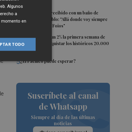
imágenes
 web. Algunos
3
Ferran Torres, recibido con un baño de
derecho a
masas en su pueblo: "Allá donde voy siempre
ier momento en
digo que soy de Foios"
4
El Ibex 35 sube un 2% la primera semana de
agosto tras conquistar los históricos 20.000
PTAR TODO
puntos
5
se
¿El Pacífico puede esperar?
Suscríbete al canal
de
de Whatsapp
Siempre al día de las últimas
noticias