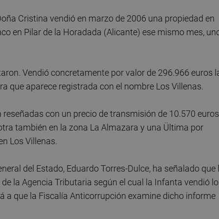
ue Doña Cristina vendió en marzo de 2006 una propiedad en
inco en Pilar de la Horadada (Alicante) ese mismo mes, un
taron. Vendió concretamente por valor de 296.966 euros l
a que aparece registrada con el nombre Los Villenas.
n reseñadas con un precio de transmisión de 10.570 euros
otra también en la zona La Almazara y una Ültima por
n Los Villenas.
general del Estado, Eduardo Torres-Dulce, ha señalado que 
de la Agencia Tributaria según el cual la Infanta vendió l
á a que la Fiscalía Anticorrupción examine dicho informe