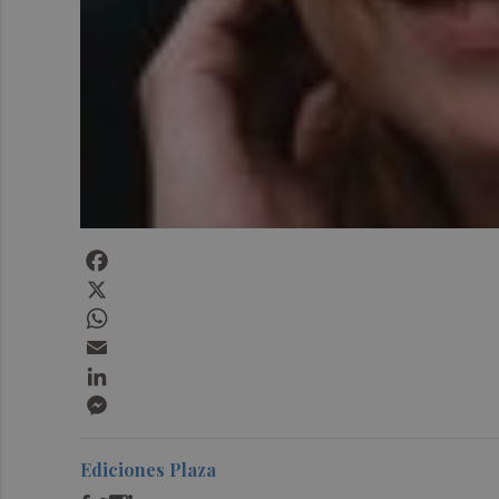
Facebook
X
WhatsApp
Email
LinkedIn
Messenger
Ediciones Plaza