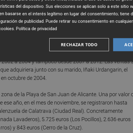
rísticas del dispositivo. Sus elecciones se aplican solo a este sitio
s registradores de la propiedad de Alicante, Almagro
 basarse en el interés legítimo en lugar del consentimiento; tiene 
de la Horadada (Alicante) las hojas registrales
guración de publicidad
. Puede retirar su consentimiento en cualqu
ue le permitirá averiguar el historial jurídico de las
cookies
.
Política de privacidad
cido en su propiedad desde su creación.
RECHAZAR TODO
ACE
a información aportada por notarios y registradores no se
do 2002 a 2004 y tampoco desde 2007 a 2012. Las ventas 
ue adquiriera junto con su marido, Iñaki Urdangarin, el
 en octubre de 2004.
 zona de la Playa de San Juan de Alicante. Una por valor 
de ese año, en el mes de noviembre, se registraron hasta
Valenzuela de Calatrava (Ciudad Real). Concretamente
ada Lavaderos), 5.725 euros (Los Pocillos), 2.636 euros
arros) y 843 euros (Cerro de la Cruz).