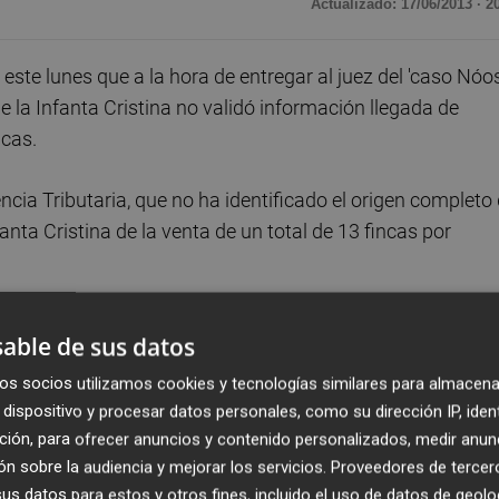
Actualizado: 17/06/2013 · 2
ste lunes que a la hora de entregar al juez del 'caso Nóos
 la Infanta Cristina no validó información llegada de
ncas.
cia Tributaria, que no ha identificado el origen completo
anta Cristina de la venta de un total de 13 fincas por
e lunes una providencia para investigar la venta de las trec
able de sus datos
os socios utilizamos cookies y tecnologías similares para almacena
dispositivo y procesar datos personales, como su dirección IP, iden
ués de sustanciarse la compra por 5,8 millones de euros
ción, para ofrecer anuncios y contenido personalizados, medir anun
celona. Un extremo que la hija del Rey Don Juan Carlos ha
n sobre la audiencia y mejorar los servicios.
Proveedores de tercer
s datos para estos y otros fines, incluido el uso de datos de geolo