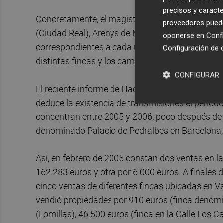
precisos y caracte
Concretamente, el magistrado ha reclamado a lo
proveedores pueden
(Ciudad Real), Arenys de Mar (Barcelona) y Pilar 
oponerse en
Confi
correspondientes a cada uno de los inmuebles, lo q
Configuración de 
distintas fincas y los cambios que se han produ
CONFIGURAR
El reciente informe de Hacienda señala que de l
deduce la existencia de transmisiones el perio
concentran entre 2005 y 2006, poco después de q
denominado Palacio de Pedralbes en Barcelona,
Así, en febrero de 2005 constan dos ventas en la
162.283 euros y otra por 6.000 euros. A finales 
cinco ventas de diferentes fincas ubicadas en 
vendió propiedades por 910 euros (finca denomin
(Lomillas), 46.500 euros (finca en la Calle Los C