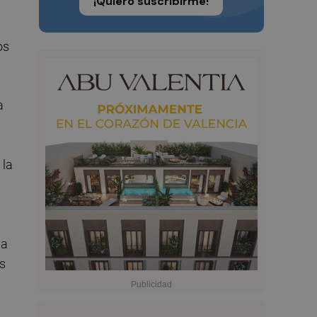
¡Quiero suscribirme!
os
a
 la
la
os