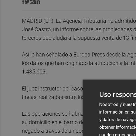
MADRID (EP). La Agencia Tributaria ha admitido e
José Castro, un informe sobre las propiedades de
terceros que aludía a la supuesta venta de 13 fi
Así lo han señalado a Europa Press desde la Agen
los datos que han originado la atribución a la Inf
1.435.603.
El juez instructor del 'caso Noós' ha dictado est
Uso respons
fincas, realizadas entre los años 2005 y 2006.
Nosotros y nuestr
información en su 
Las operaciones se habrían producido poco desp
y datos de navega
su domicilio en el barrio de Pedralbes de la Bar
obtener informació
negado a través de un portavoz autorizado.
pueden procesar su