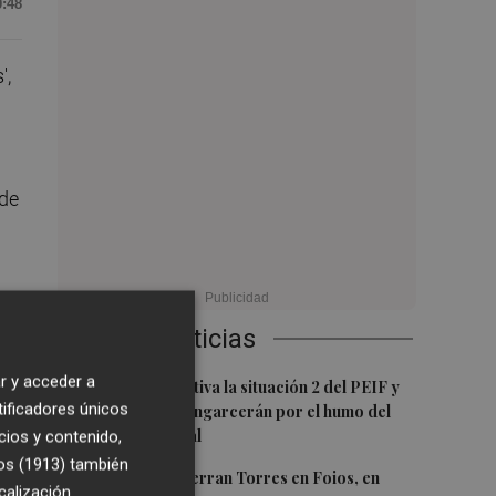
0:48
',
 de
e
Últimas Noticias
r y acceder a
1
Emergencias activa la situación 2 del PEIF y
tificadores únicos
confina Sierra Engarcerán por el humo del
 de
incendio forestal
cios y contenido,
os (1913)
también
2
El homenaje a Ferran Torres en Foios, en
calización