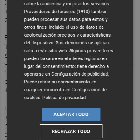
(-2.269.626 de contratos), con mayor
sobre la audiencia y mejorar los servicios.
intensidad en la modalidad de tiempo
Proveedores de terceros (1913)
también
completo.
pueden procesar sus datos para estos y
otros fines, incluido el uso de datos de
geolocalización precisos y características
En contraste, las afiliaciones con contrato
del dispositivo. Sus elecciones se aplican
indefinido han crecido en un porcentaje
solo a este sitio web. Algunos proveedores
similar a la reducción de los temporales,
pueden basarse en el interés legítimo en
aunque con un valor absoluto de afiliaciones
lugar del consentimiento; tiene derecho a
"muy superior" por la intensa creación de
oponerse en
Configuración de publicidad
.
empleo observada en esta etapa (+45,7%;
Puede retirar su consentimiento en
+4.215.405).
cualquier momento en
Configuración de
cookies
.
Política de privacidad
Dentro de estos últimos, los contratos
ACEPTAR TODO
indefinidos a tiempo completo son los que
más crecen en volumen absoluto en estos
RECHAZAR TODO
años (+2.756.616), seguidos de los