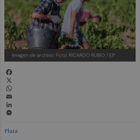
Imagen de archivo.
Foto: RICARDO RUBIO / EP
Facebook
X
WhatsApp
Email
LinkedIn
Messenger
Plaza