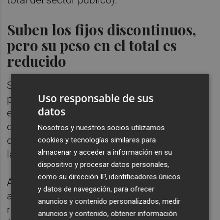
total del sector público).
Suben los fijos discontinuos,
pero su peso en el total es
reducido
Según el informe, el análisis de la afiliación
Uso responsable de sus
por tipos de contrato muestra cambios
datos
estructurales en la distribución como
consecuencia de la última reforma laboral,
Nosotros y nuestros socios utilizamos
que como criterio general prohibe el uso de
cookies y tecnologías similares para
almacenar y acceder a información en su
la contratación temporal.
dispositivo y procesar datos personales,
como su dirección IP, identificadores únicos
Así, Fedea constata que el número de
y datos de navegación, para ofrecer
afiliaciones con contrato eventual se ha
anuncios y contenido personalizados, medir
reducido entre 2019 y 2025 un 47,4%
anuncios y contenido, obtener información