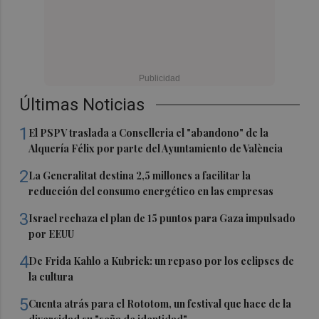
Últimas Noticias
1
El PSPV traslada a Conselleria el "abandono" de la
Alquería Félix por parte del Ayuntamiento de València
2
La Generalitat destina 2,5 millones a facilitar la
reducción del consumo energético en las empresas
3
Israel rechaza el plan de 15 puntos para Gaza impulsado
por EEUU
4
De Frida Kahlo a Kubrick: un repaso por los eclipses de
la cultura
5
Cuenta atrás para el Rototom, un festival que hace de la