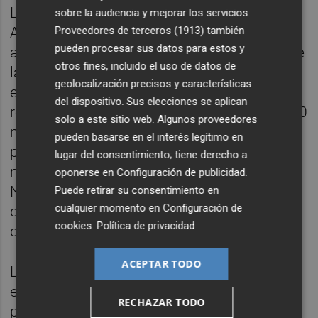
La agencia de representación de la cantante,
sobre la audiencia y mejorar los servicios.
Proveedores de terceros (1913)
también
Artist Publicist, ha criticado que, bajo el
pueden procesar sus datos para estos y
amparo de unas obligaciones tributarias que
otros fines, incluido el uso de datos de
la Justicia ha demostrado que "jamás
geolocalización precisos y características
existieron", Hacienda "ha mantenido
del dispositivo. Sus elecciones se aplican
retenidos de forma indebida durante años 60
solo a este sitio web. Algunos proveedores
millones de euros correspondientes,
pueden basarse en el interés legítimo en
precisamente, al capital de trabajo" de la gira
lugar del consentimiento; tiene derecho a
mundial de 2011 y los gastos de la misma.
oponerse en
Configuración de publicidad
.
No obstante, la Audiencia Nacional precisa
Puede retirar su consentimiento en
cualquier momento en
Configuración de
que la cuantía del litigio está tasada en más
cookies
.
Política de privacidad
de 55 millones de euros.
ACEPTAR TODO
La sentencia de la Audiencia Nacional, que
es susceptible de recurso de casación en el
RECHAZAR TODO
plazo de 30 días desde el siguiente al de su