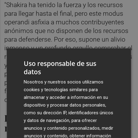
"Shakira ha tenido la fuerza y los recursos
para llegar hasta el final, pero este modus
operandi asfixia a muchos contribuyentes
anónimos que no disponen de los recursos
para defenderse. Por eso, supone un alivio
inmenso y un profundo orgullo comprobar el
rigor e independencia de nuestros tribunales
Uso responsable de sus
y nos reconforta constatar que, frente a
datos
posiciones administrativas inaceptables,
podemos confiar en una Justicia que
Nosotros y nuestros socios utilizamos
cookies y tecnologías similares para
funciona de verdad y asegura la prevalencia
almacenar y acceder a información en su
de la ley", ha puntualizado el abogado.
dispositivo y procesar datos personales,
como su dirección IP, identificadores únicos
Devolución a Shakira de los
y datos de navegación, para ofrecer
más de 55 millones retenidos
anuncios y contenido personalizados, medir
anuncios y contenido, obtener información