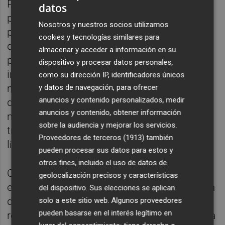
Por ello, la nueva guía ofrece pautas
datos
prácticas a los entes públicos, desde los
Nosotros y nuestros socios utilizamos
primeros pasos de la licitación hasta el
cookies y tecnologías similares para
diseño de los pliegos y aporta herramientas
almacenar y acceder a información en su
para la fase preparatoria de los expedientes,
dispositivo y procesar datos personales,
incluyendo la realización de estudios de
como su dirección IP, identificadores únicos
mercado, el uso de inteligencia artificial y el
y datos de navegación, para ofrecer
anuncios y contenido personalizados, medir
desarrollo de consultas preliminares de
anuncios y contenido, obtener información
mercado con las máximas garantías de
sobre la audiencia y mejorar los servicios.
transparencia y respecto del principio de
Proveedores de terceros (1913)
también
libre competencia.
pueden procesar sus datos para estos y
otros fines, incluido el uso de datos de
Ofrece recomendaciones sobre elementos
geolocalización precisos y características
esenciales del diseño de los pliegos como la
del dispositivo. Sus elecciones se aplican
definición del objeto centrada en los
solo a este sitio web. Algunos proveedores
pueden basarse en el interés legítimo en
resultados, la división en lotes que favorezca