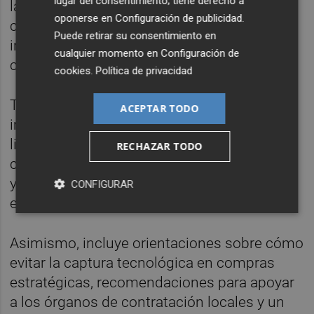
lugar del consentimiento; tiene derecho a
la participación o la introducción de
oponerse en
Configuración de publicidad
.
cláusulas sociales, medioambientales y de
Puede retirar su consentimiento en
innovación de forma coherente con la
cualquier momento en
Configuración de
competencia.
cookies
.
Política de privacidad
También contiene pautas específicas para
ACEPTAR TODO
impulsar la participación de pymes en las
licitaciones, como ampliar la difusión de las
RECHAZAR TODO
convocatorias, dividir en lotes heterogéneos
y adaptar el diseño a sus capacidades y
CONFIGURAR
especializaciones.
Asimismo, incluye orientaciones sobre cómo
evitar la captura tecnológica en compras
estratégicas, recomendaciones para apoyar
a los órganos de contratación locales y un