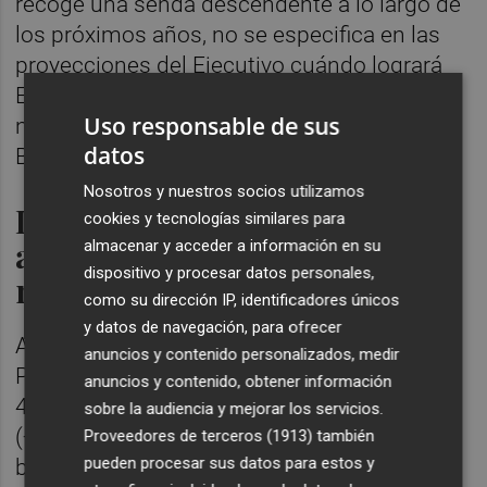
recoge una senda descendente a lo largo de
los próximos años, no se especifica en las
proyecciones del Ejecutivo cuándo logrará
España reducir su deuda por debajo de los
Uso responsable de sus
niveles "prudentes" del 60% planteado por
datos
Bruselas.
Nosotros y nuestros socios utilizamos
La deuda crece en términos
cookies y tecnologías similares para
absolutos en más de 46.000
almacenar y acceder a información en su
dispositivo y procesar datos personales,
millones
como su dirección IP, identificadores únicos
y datos de navegación, para ofrecer
A pesar de que desciende en porcentaje del
anuncios y contenido personalizados, medir
PIB, la deuda pública se ha incrementado en
anuncios y contenido, obtener información
46.143 millones de euros en el último año
sobre la audiencia y mejorar los servicios.
(+2,9% interanual), superando los 1,6
Proveedores de terceros (1913)
también
pueden procesar sus datos para estos y
billones de euros, cerca del máximo