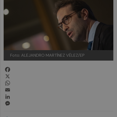
Foto: ALEJANDRO MARTÍNEZ VÉLEZ/EP
Facebook
X
WhatsApp
Email
LinkedIn
Messenger