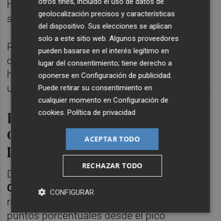
otros fines, incluido el uso de datos de
histórico que marcó en el mes de
geolocalización precisos y características
septiembre de 2024 (1,636 billones).
del dispositivo. Sus elecciones se aplican
solo a este sitio web. Algunos proveedores
Respecto al mes de noviembre, la deuda del
pueden basarse en el interés legítimo en
conjunto de las administraciones públicas
lugar del consentimiento; tiene derecho a
ha permanecido prácticamente estable, con
oponerse en
Configuración de publicidad
.
un ligero descenso del 0,05% -744 millones-.
Puede retirar su consentimiento en
cualquier momento en
Configuración de
Reducción de 22,4 puntos
cookies
.
Política de privacidad
desde el pico alcanzado en la
ACEPTAR TODO
pandemia
RECHAZAR TODO
Desde el Departamento que dirige
Carlos
Cuerpo
han puesto en valor que España ha
CONFIGURAR
reducido la ratio de deuda sobre PIB 22,4
puntos porcentuales desde el pico