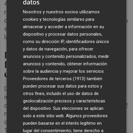
datos
44,9% del total (aumento de 2,2 puntos
respecto a 2023), mientras que en la zona
Nosotros y nuestros socios utilizamos
cookies y tecnologías similares para
del euro y en los principales países europeos
almacenar y acceder a información en su
se observó un incremento más acusado de
dispositivo y procesar datos personales,
las tenencias de no residentes.
como su dirección IP, identificadores únicos
y datos de navegación, para ofrecer
La deuda a menos de un año
anuncios y contenido personalizados, medir
fue inferior a la de la zona
anuncios y contenido, obtener información
euro
sobre la audiencia y mejorar los servicios.
Proveedores de terceros (1913)
también
pueden procesar sus datos para estos y
De su lado, la deuda con plazo residual
otros fines, incluido el uso de datos de
inferior a un año, entendida como aquella
geolocalización precisos y características
que vence dentro de un período menor de 12
del dispositivo. Sus elecciones se aplican
meses, representó el 13,9% del total de la
solo a este sitio web. Algunos proveedores
deuda al final de 2024. De este porcentaje, el
pueden basarse en el interés legítimo en
12,4% estaba materializado en valores
lugar del consentimiento; tiene derecho a