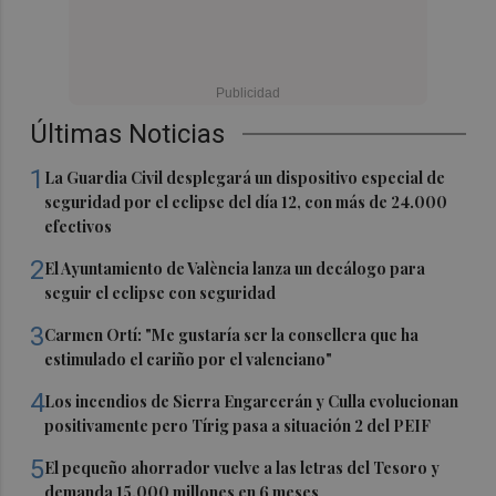
Últimas Noticias
1
La Guardia Civil desplegará un dispositivo especial de
seguridad por el eclipse del día 12, con más de 24.000
efectivos
2
El Ayuntamiento de València lanza un decálogo para
seguir el eclipse con seguridad
3
Carmen Ortí: "Me gustaría ser la consellera que ha
estimulado el cariño por el valenciano"
4
Los incendios de Sierra Engarcerán y Culla evolucionan
positivamente pero Tírig pasa a situación 2 del PEIF
5
El pequeño ahorrador vuelve a las letras del Tesoro y
demanda 15.000 millones en 6 meses