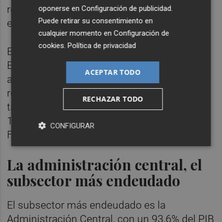
representativos de deuda y el 1,5% restante,
oponerse en
Configuración de publicidad
.
Puede retirar su consentimiento en
en préstamos, efectivo y depósitos.
cualquier momento en
Configuración de
cookies
.
Política de privacidad
En cuanto a la comparativa internacional, en
España el porcentaje de deuda que vence
ACEPTAR TODO
antes de un año fue ligeramente inferior al
registrado en la zona del euro (16,6%) y
RECHAZAR TODO
también se situó por debajo del 17,8%, el
16,5% y el 19,7% alcanzados en Alemania,
CONFIGURAR
Francia e Italia, respectivamente.
La administración central, el
subsector más endeudado
El subsector más endeudado es la
Administración Central, con un 93,6% del PIB