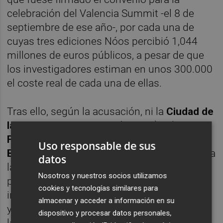
celebración del Valencia Summit -el 8 de
septiembre de ese año-, por cada una de
cuyas tres ediciones Nóos percibió 1,044
millones de euros públicos, a pesar de que
los investigadores estiman en unos 300.000
el coste real de cada una de ellas.
Tras ello, según la acusación, ni la
Ciudad de
las Artes y las Ciencias (
CACSA) ni la
Fundación Valencia Turismo Convention
Uso responsable de sus
Bureau
(FVTCB), firmantes del convenio para
datos
la celebración del evento, abrieron
Nosotros y nuestros socios utilizamos
procedimiento de contratación ni
cookies y tecnologías similares para
investigaron ni documentaron la experiencia
almacenar y acceder a información en su
y solvencia de Nóos. Además, la elección de
dispositivo y procesar datos personales,