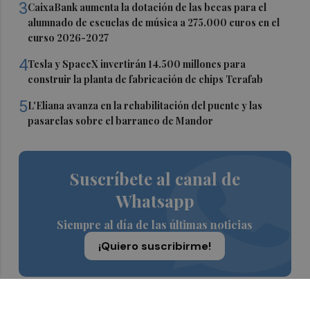
3
CaixaBank aumenta la dotación de las becas para el
alumnado de escuelas de música a 275.000 euros en el
curso 2026-2027
4
Tesla y SpaceX invertirán 14.500 millones para
construir la planta de fabricación de chips Terafab
5
L'Eliana avanza en la rehabilitación del puente y las
pasarelas sobre el barranco de Mandor
Suscríbete al canal de
Whatsapp
Siempre al día de las últimas noticias
¡Quiero suscribirme!