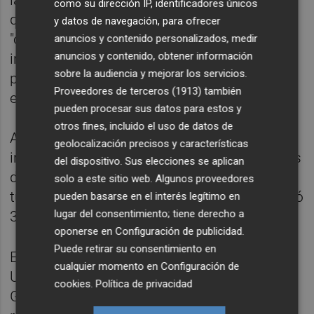
la fórmula del convenio permitía adjudicar
como su dirección IP, identificadores únicos
directamente el proyecto a la entidad,
y datos de navegación, para ofrecer
"obviando deliberadamente el
anuncios y contenido personalizados, medir
anuncios y contenido, obtener información
incumplimiento de los principios de
sobre la audiencia y mejorar los servicios.
publicidad y concurrencia legalmente
Proveedores de terceros (1913)
también
exigibles".
pueden procesar sus datos para estos y
otros fines, incluido el uso de datos de
Asimismo, el escrito alude a la presunta
geolocalización precisos y características
intervención de Camps en las negociaciones
del dispositivo. Sus elecciones se aplican
de unos Juegos Europeos que nunca
solo a este sitio web. Algunos proveedores
tuvieron lugar pero por los que Nóos percibió
pueden basarse en el interés legítimo en
lugar del consentimiento; tiene derecho a
382.000 euros del gobierno valenciano.
oponerse en
Configuración de publicidad
.
Puede retirar su consentimiento en
En este sentido, la acusación recuerda que
cualquier momento en
Configuración de
Urdangarin y Torres se personaron en la
cookies
.
Política de privacidad
Generalitat Valenciana y mantuvieron una