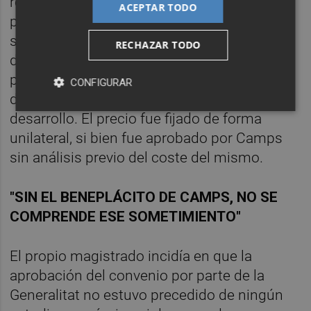
reunión con Camps para exponerles el
ACEPTAR TODO
proyecto y proponerse su aprobación,
solicitándole financiación pública para
RECHAZAR TODO
desarrollar el mismo. Tras ello, el entonces
presidente dio el vio bueno al evento y
CONFIGURAR
decidió que fuese Nóos el que liderase su
desarrollo. El precio fue fijado de forma
unilateral, si bien fue aprobado por Camps
sin análisis previo del coste del mismo.
"SIN EL BENEPLÁCITO DE CAMPS, NO SE
COMPRENDE ESE SOMETIMIENTO"
El propio magistrado incidía en que la
aprobación del convenio por parte de la
Generalitat no estuvo precedido de ningún